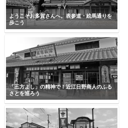
ようこそお多賀さんへ。表参道・絵馬通りを
歩こう
「三方よし」の精神で！近江日野商人のふる
さとを巡ろう