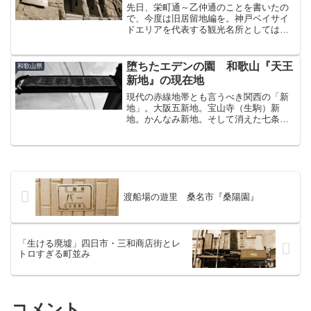
先日、栄町通～乙仲通のことを書いたの
で、今度は旧居留地編を。神戸ベイサイ
ドエリアを代表する観光名所としてはや
はり旧居留地が欠かせない。地下鉄海岸
線の「旧居留地・大丸前」駅の南側に広
がる一帯で、かつて日本の外国人居留地
堕ちたエデンの園 和歌山『天王
和歌山県
の中で最もよく整備された...
新地』の現在地
現代の赤線地帯とも言うべき関西の「新
地」。大阪五新地。宝山寺（生駒）新
地。かんなみ新地。そして消えた七条新
地（五条楽園）。これまで色々な場所を
訪ね記事にしてきたが、ひとつだけまだ
行けてない場所があった。昨年10月。欠
けた最後のピースを埋める...
渡船場の遊里 桑名市『桑陽園』
「生ける廃墟」四日市・三和商店街とレ
トロすぎる町並み
コメント