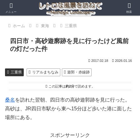
メニュー
検索
ホーム
東海
三重県
四日市・高砂遊廓跡を見に行ったけど風前
の灯だった件
2017.02.18
2026.01.16
三重県
リアルまちなみ
遊郭・赤線跡
この記事は
約2分
で読めます。
桑名
を訪れた翌朝、四日市の高砂遊郭跡を見に行った。
高砂は、JR四日市駅から東へ15分ほど歩いた港に面した
場所にある。
スポンサーリンク