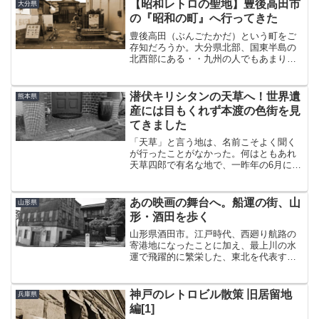
【昭和レトロの聖地】豊後高田市
大分県
の『昭和の町』へ行ってきた
豊後高田（ぶんごたかだ）という町をご
存知だろうか。大分県北部、国東半島の
北西部にある・・九州の人でもあまり馴
染みがないんじゃなかろうか、という平
凡な地方都市である。この豊後高田にあ
る、「昭和の町」という昭和30年代のレ
潜伏キリシタンの天草へ！世界遺
熊本県
トロな町並みを再現した...
産には目もくれず本渡の色街を見
てきました
「天草」と言う地は、名前こそよく聞く
が行ったことがなかった。何はともあれ
天草四郎で有名な地で、一昨年の6月には
「長崎と天草地方の潜伏キリシタン関連
遺産」が世界遺産に登録された。それじ
ゃあ世界遺産を見に行って、ついでに美
あの映画の舞台へ。船運の街、山
山形県
味しい魚でも・・ なん...
形・酒田を歩く
山形県酒田市。江戸時代、西廻り航路の
寄港地になったことに加え、最上川の水
運で飛躍的に繁栄した、東北を代表する
商都である。かつて花街や遊郭も置か
れ、今もなお町屋や料亭、洋風建築など
が数多く残り往時の様子を伝えている。
神戸のレトロビル散策 旧居留地
兵庫県
そんなわけで東北遠征二日目...
編[1]