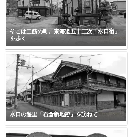
そこは三筋の町。東海道五十三次「水口宿」
を歩く
水口の遊里「石倉新地跡」を訪ねて