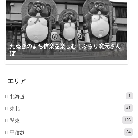
たぬきのまち信楽を楽しむ！ぶらり窯元さん
ぽ
エリア
1
北海道
41
東北
126
関東
34
甲信越