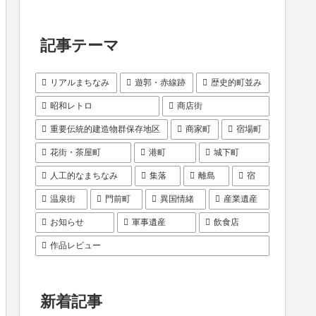
記事テーマ
リアルまちなみ
遊郭・赤線跡
歴史的町並み
昭和レトロ
商店街
重要伝統的建造物群保存地区
商家町
宿場町
花街・茶屋町
港町
城下町
人工的なまちなみ
集落
離島
宿
温泉街
門前町
異国情緒
産業遺産
お知らせ
軍事遺産
飲食店
作品レビュー
新着記事