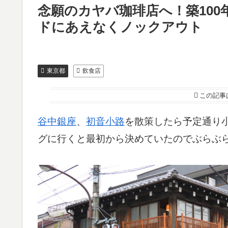
念願のカヤバ珈琲店へ！築10
ドにあえなくノックアウト
東京都
飲食店
この記事
谷中銀座
、
初音小路
を散策したら予定通り
グに行くと最初から決めていたのでぶらぶ