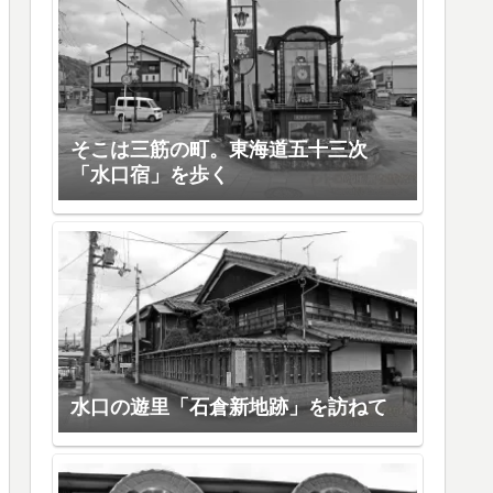
そこは三筋の町。東海道五十三次
「水口宿」を歩く
水口の遊里「石倉新地跡」を訪ねて