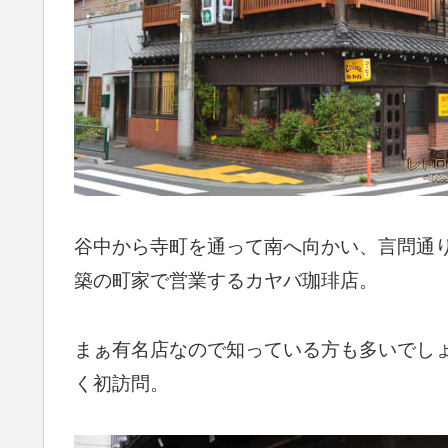
谷中から寺町を通って南へ向かい、言問通り
築の町家で営業するカヤバ珈琲店。
まぁ有名店なので知っている方も多いでし
く初訪問。