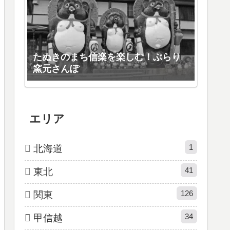
たぬきのまち信楽を楽しむ！ぶらり
窯元さんぽ
エリア
1
北海道
41
東北
126
関東
34
甲信越