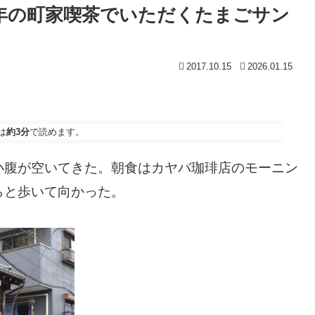
0年の町家喫茶でいただくたまごサン
2017.10.15
2026.01.15
は
約3分
で読めます。
小腹が空いてきた。朝食はカヤバ珈琲店のモーニン
らと歩いて向かった。