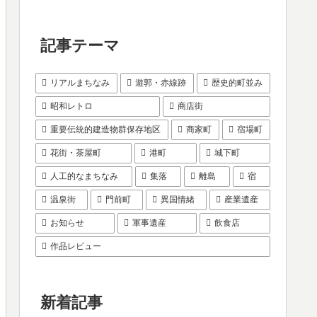
記事テーマ
リアルまちなみ
遊郭・赤線跡
歴史的町並み
昭和レトロ
商店街
重要伝統的建造物群保存地区
商家町
宿場町
花街・茶屋町
港町
城下町
人工的なまちなみ
集落
離島
宿
温泉街
門前町
異国情緒
産業遺産
お知らせ
軍事遺産
飲食店
作品レビュー
新着記事