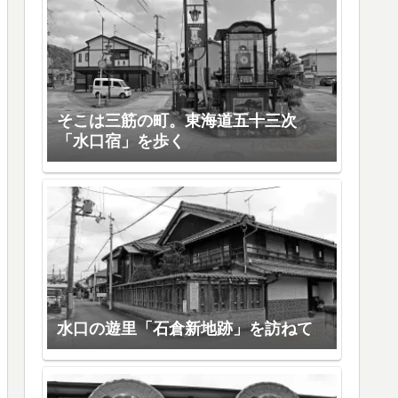
そこは三筋の町。東海道五十三次
「水口宿」を歩く
水口の遊里「石倉新地跡」を訪ねて