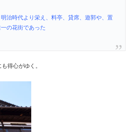
、明治時代より栄え、料亭、貸席、遊郭や、置
唯一の花街であった
にも得心がゆく。