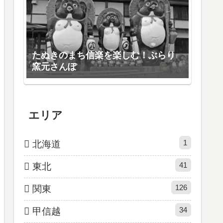
たぬきのまち信楽を楽しむ！ぶらり
窯元さんぽ
エリア
1
北海道
41
東北
126
関東
34
甲信越