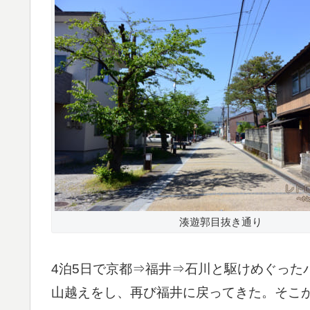
湊遊郭目抜き通り
4泊5日で京都⇒福井⇒石川と駆けめぐった
山越えをし、再び福井に戻ってきた。そこ