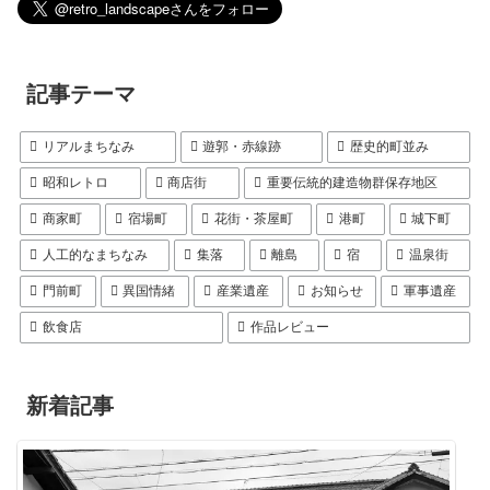
記事テーマ
リアルまちなみ
遊郭・赤線跡
歴史的町並み
昭和レトロ
商店街
重要伝統的建造物群保存地区
商家町
宿場町
花街・茶屋町
港町
城下町
人工的なまちなみ
集落
離島
宿
温泉街
門前町
異国情緒
産業遺産
お知らせ
軍事遺産
飲食店
作品レビュー
新着記事