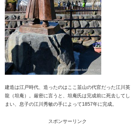
建造は江戸時代、造ったのはここ韮山の代官だった江川英
龍（坦庵）。厳密に言うと、坦庵氏は完成前に死去してし
まい、息子の江川秀敏の手によって1857年に完成。
スポンサーリンク