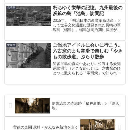
とにしました。これから綴る軍艦島上陸
記は今から4年前、2011年5月の出来事で
朽ちゆく栄華の記憶。九州最後の
長崎県
す。現在は色々...
炭鉱の島「池島」訪問記
2015年、「明治日本の産業革命遺産」と
して世界文化遺産に登録された長崎の軍
艦島（端島）。端島は明治期に採掘が始
まり、1974年（昭和49年）に閉山し無人
島になったことは以前書いたとおりであ
る。この島と入れ替わるように戦後、
ご当地アイドルに会いに行こう。
愛知県
1952（昭和2...
六古窯のまち常滑で楽しむ「やき
もの散歩道」ぶらり散歩
知多半島の真ん中あたりに位置する愛知
県常滑市（とこなめし）は、六古窯のひ
とつに数えられる「常滑焼」で知られる
焼き物のまちである。常滑駅からもほど
近い小高い丘の上に、昭和初期頃に隆盛
を極めた窯業集落が『やきもの散歩道』
として整備され、観光スポ...
伊東温泉の赤線跡「猪戸新地」と「新天
地」
背徳の楽園 尼崎・かんなみ新地を歩く