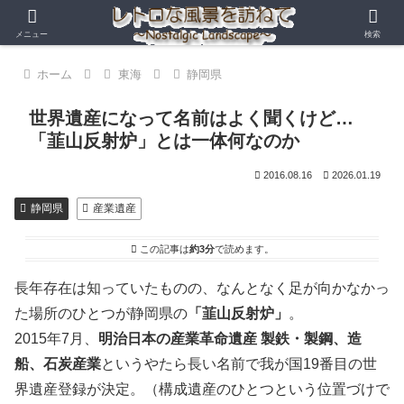
メニュー
検索
ホーム
東海
静岡県
世界遺産になって名前はよく聞くけど…
「韮山反射炉」とは一体何なのか
2016.08.16
2026.01.19
静岡県
産業遺産
この記事は
約3分
で読めます。
長年存在は知っていたものの、なんとなく足が向かなかっ
た場所のひとつが静岡県の
「韮山反射炉」
。
2015年7月、
明治日本の産業革命遺産 製鉄・製鋼、造
船、石炭産業
というやたら長い名前で我が国19番目の世
界遺産登録が決定。（構成遺産のひとつという位置づけで