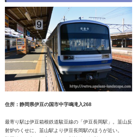
住所：静岡県伊豆の国市中字鳴滝入268
最寄り駅は伊豆箱根鉄道駿豆線の「伊豆長岡駅」。韮山反
射炉のくせに、韮山駅より伊豆長岡駅のほうが近い。