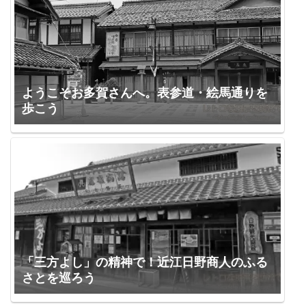
ようこそお多賀さんへ。表参道・絵馬通りを
歩こう
「三方よし」の精神で！近江日野商人のふる
さとを巡ろう