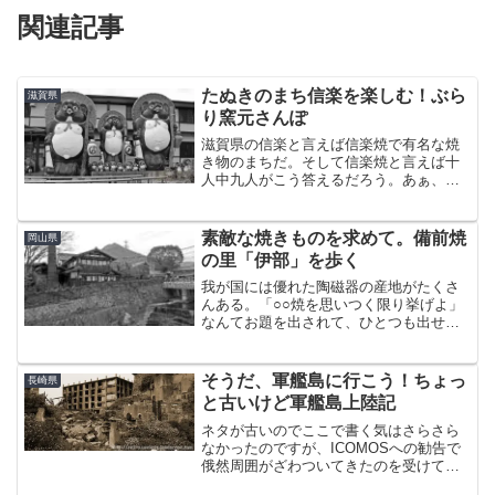
関連記事
たぬきのまち信楽を楽しむ！ぶら
滋賀県
り窯元さんぽ
滋賀県の信楽と言えば信楽焼で有名な焼
き物のまちだ。そして信楽焼と言えば十
人中九人がこう答えるだろう。あぁ、狸
の置物で有名な！そんな信楽のまちをぶ
らぶら散歩すべく、ふらっと出かけてき
た。先に言っておくと、窯元や陶器店の
素敵な焼きものを求めて。備前焼
岡山県
店先にはこんな感じでおび...
の里「伊部」を歩く
我が国には優れた陶磁器の産地がたくさ
んある。「○○焼を思いつく限り挙げよ」
なんてお題を出されて、ひとつも出せな
い人はいないのではないだろうか。それ
ほど日本には焼きものの文化が根付き、
我々の生活に欠かせないものとなってい
そうだ、軍艦島に行こう！ちょっ
長崎県
る。とりわけ、六古窯と...
と古いけど軍艦島上陸記
ネタが古いのでここで書く気はさらさら
なかったのですが、ICOMOSへの勧告で
俄然周囲がざわついてきたのを受けて、
光の速さで気が変わったので結局書くこ