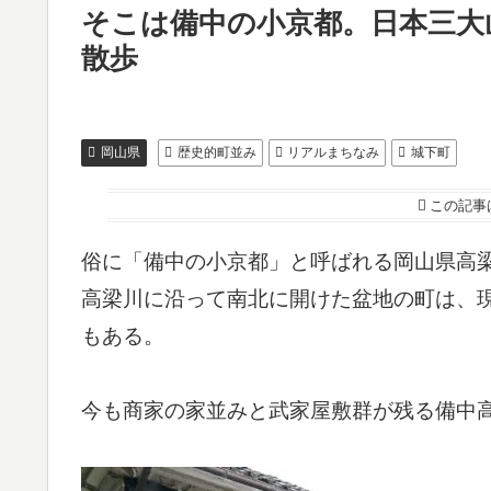
そこは備中の小京都。日本三大
散歩
岡山県
歴史的町並み
リアルまちなみ
城下町
この記事
俗に「備中の小京都」と呼ばれる岡山県高
高梁川に沿って南北に開けた盆地の町は、
もある。
今も商家の家並みと武家屋敷群が残る備中