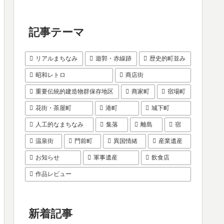
記事テーマ
リアルまちなみ
遊郭・赤線跡
歴史的町並み
昭和レトロ
商店街
重要伝統的建造物群保存地区
商家町
宿場町
花街・茶屋町
港町
城下町
人工的なまちなみ
集落
離島
宿
温泉街
門前町
異国情緒
産業遺産
お知らせ
軍事遺産
飲食店
作品レビュー
新着記事