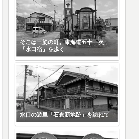
そこは三筋の町。東海道五十三次
「水口宿」を歩く
水口の遊里「石倉新地跡」を訪ねて