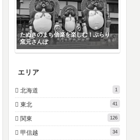
たぬきのまち信楽を楽しむ！ぶらり
窯元さんぽ
エリア
1
北海道
41
東北
126
関東
34
甲信越