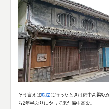
そう言えば
吹屋
に行ったときは備中高梁駅
ら2年半ぶりにやって来た備中高梁。