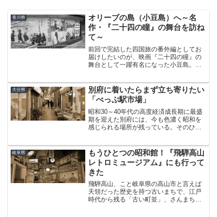
オリーブの島（小豆島）へ～名
香川県
作・『二十四の瞳』の舞台を訪ね
て～
前回で完結した四国旅の番外編としてお
届けしたいのが、映画『二十四の瞳』の
舞台として一躍有名になった小豆島。実
は旅の2日目、午前中のみという超強行軍
で同地へふらっと立ち寄ってきた。まぁ
船を使う時点で「ふらっと」のレベルか
別府に着いたらまず立ち寄りたい
大分県
ら逸脱してるわけなんだ...
「べっぷ駅市場」
昭和30～40年代の高度経済成長期に最盛
期を迎えた別府には、今も色濃く昭和を
感じられる場所が残っている。そのひと
つが駅前にある「べっぷ駅市場」。“別府
の台所”と呼ばれ、今でも地元の人々が買
い物で訪れる現役の市場だ。場所は駅の
もうひとつの昭和館！『飛騨高山
岐阜県
南側、線路の高架...
レトロミュージアム』にも行って
きた
飛騨高山、こと岐阜県の高山市と言えば
天領だった歴史を持つ古いまちで、江戸
時代から残る「古い町並」、さんまち通
りがあることで有名。そんな高山に、昭
和を感じられる施設『高山昭和館』があ