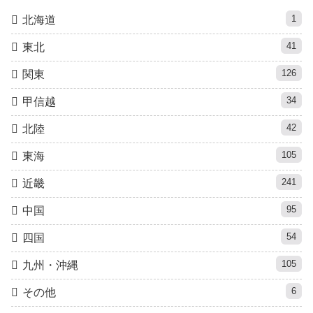
1
北海道
41
東北
126
関東
34
甲信越
42
北陸
105
東海
241
近畿
95
中国
54
四国
105
九州・沖縄
6
その他