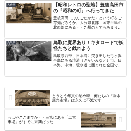
ることを紹介したばかりではあるんです
【昭和レトロの聖地】豊後高田市
大分県
が、、 実はもうひとつ同...
の『昭和の町』へ行ってきた
豊後高田（ぶんごたかだ）という町をご
存知だろうか。大分県北部、国東半島の
北西部にある・・九州の人でもあまり馴
染みがないんじゃなかろうか、という平
凡な地方都市である。この豊後高田にあ
る、「昭和の町」という昭和30年代のレ
鳥取に魔界あり！キタロードで妖
鳥取県
トロな町並みを再現した...
怪たちと戯れよう
鳥取県西部、日本海に突き出した弓ヶ浜
半島にある境港（さかいみなと）市。日
本海、中海、境水道に囲まれた全国でも
有数の港町で、あのダイハツタントのCM
で一躍有名になった「ベタ踏み坂」のあ
る街である。この境港は「ゲゲゲの鬼太
郎」の作者である水木し...
とうとう年貢の納め時…俺たちの『垂水
廉売市場』は永久に不滅です
もはやここまでか・・三宮にある「二宮
市場」がすでに末期だった