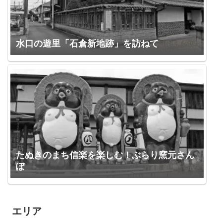
水口の遊里「石倉新地跡」を訪ねて
たぬきのまち信楽を楽しむ！ぶらり窯元さん
ぽ
エリア