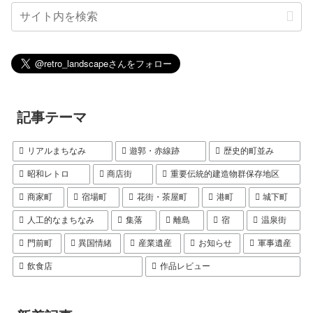
記事テーマ
リアルまちなみ
遊郭・赤線跡
歴史的町並み
昭和レトロ
商店街
重要伝統的建造物群保存地区
商家町
宿場町
花街・茶屋町
港町
城下町
人工的なまちなみ
集落
離島
宿
温泉街
門前町
異国情緒
産業遺産
お知らせ
軍事遺産
飲食店
作品レビュー