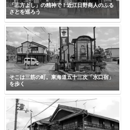
「三方よし」の精神で！近江日野商人のふる
さとを巡ろう
そこは三筋の町。東海道五十三次「水口宿」
を歩く