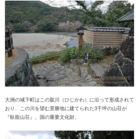
大洲の城下町はこの肱川（ひじかわ）に沿って形成されて
おり、この川を望む景勝地に建てられた3千坪の山荘が
『臥龍山荘』。国の重要文化財。