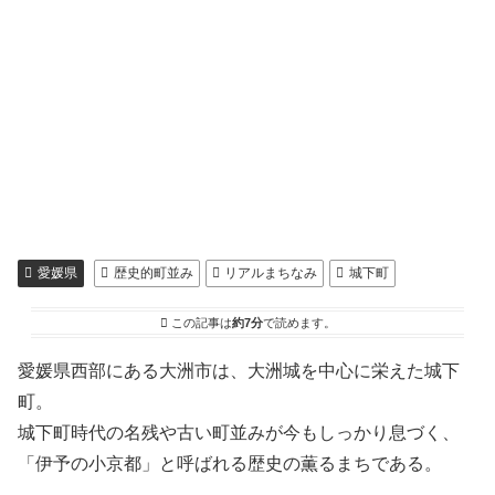
愛媛県
歴史的町並み
リアルまちなみ
城下町
この記事は
約7分
で読めます。
愛媛県西部にある大洲市は、大洲城を中心に栄えた城下
町。
城下町時代の名残や古い町並みが今もしっかり息づく、
「伊予の小京都」と呼ばれる歴史の薫るまちである。