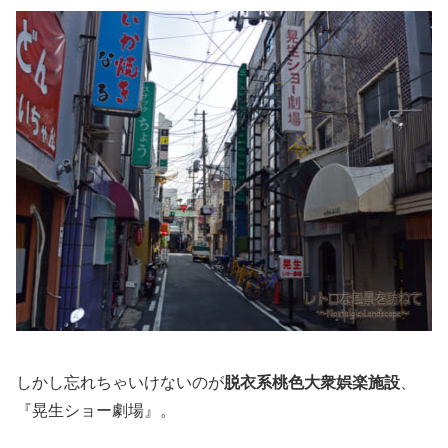
しかし忘れちゃいけないのが
脱衣系桃色大衆娯楽施設
、
『晃生ショー劇場』。