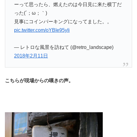
ーって思ったら、燃えたのは今日見に来た横丁だ
った(´；ω；｀)
見事にコインパーキングになってました。。
pic.twitter.com/oYBIe95yIi
— レトロな風景を訪ねて (@retro_landscape)
2018年2月11日
こちらが現場からの嘆きの声。