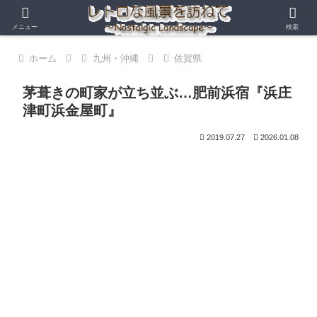
メニュー
検索
ホーム
九州・沖縄
佐賀県
茅葺きの町家が立ち並ぶ…肥前浜宿『浜庄
津町浜金屋町』
2019.07.27
2026.01.08