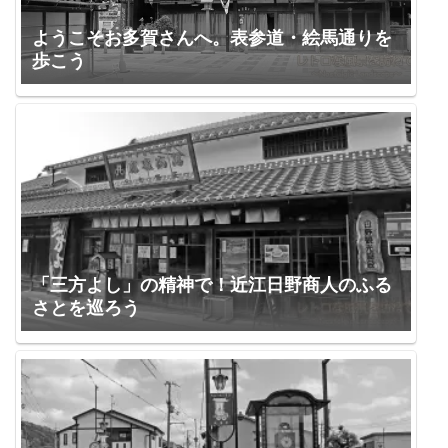
ようこそお多賀さんへ。表参道・絵馬通りを
歩こう
「三方よし」の精神で！近江日野商人のふる
さとを巡ろう