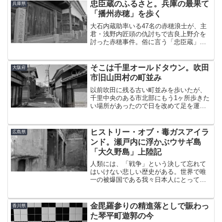
忠臣蔵のふるさと。兵庫の最果て
兵庫県
「播州赤穂」を歩く
大石内蔵助率いる47名の赤穂浪士が、主
君・浅野内匠頭の仇討ちで吉良上野介を
討った赤穂事件。俗に言う「忠臣蔵」。
この赤穂事件の舞台となった赤穂市、す
なわち播州赤穂の城下町をぶらぶらと歩
いてみた。赤穂と言えば「赤穂の天塩」
そこは千里オールドタウン。吹田
大阪府
が有名な、国内屈指の塩...
市旧山田村の町並み
以前吹田に残る古い町並みを歩いたが、
千里中央のある市北部にもう1ヶ所歩きた
い場所があったので日を改めて足を運ん
だ。それが万博記念公園の南側に位置す
る山田東。かつての山田村に属する範囲
である。古い町並みが残るのは主に山田
ヒストリー・オブ・毒ガスアイラ
広島県
東の2丁目と4丁目で、...
ンド。瀬戸内に浮かぶウサギ島
「大久野島」上陸記
人類には、「戦争」という決して忘れて
はいけない悲しい歴史がある。世界で唯
一の被爆国である我々日本人にとっては
なおさらのことであろう。しかし、被爆
したHIROSHIMAに加害者としての歴史が
あることを知る人はあまり多くないとい
金毘羅参りの精進落としで賑わっ
香川県
う。もしかしたら...
た琴平町遊郭の今