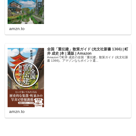
amzn.to
全国「重伝建」散策ガイド (光文社新書 1366) | 町
井 成史 |本 | 通販 | Amazon
Amazonで町井 成史の全国「重伝建」散策ガイド (光文社新
書 1366)。アマゾンならポイント還...
amzn.to