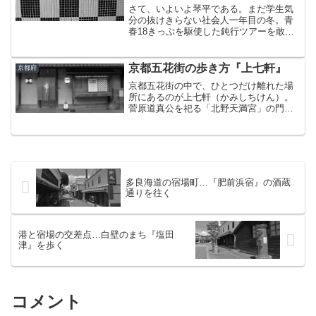
さて、いよいよ琴平である。まだ学生気
分の抜けきらない社会人一年目の冬。青
春18きっぷを駆使した鈍行ツアーを敢行
し、そのとき一泊した浅からぬ縁のある
街だ。再訪したこの日。あれから流れた9
年という歳月に、失われた何かを思わず
京都五花街の歩き方『上七軒』
京都府
にはいられなかった。...
京都五花街の中で、ひとつだけ離れた場
所にあるのが上七軒（かみしちけん）。
菅原道真公を祀る「北野天満宮」の門前
町にある。京都最古の花街上七軒の歴史
は古い。室町時代、北野天満宮の一部が
焼失した際、その再建で残った木材を使
って七軒の茶屋を建てた。...
多良海道の宿場町…『肥前浜宿』の酒蔵
通りを往く
港と宿場の交差点…白壁のまち『塩田
津』を歩く
コメント