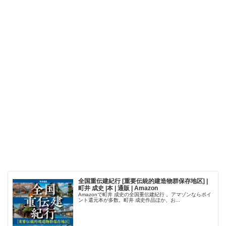
全国重伝建紀行 [重要伝統的建造物群保存地区] |
町井 成史 |本 | 通販 | Amazon
Amazonで町井 成史の全国重伝建紀行 。アマゾンならポイ
ント還元本が多数。町井 成史作品ほか、お...