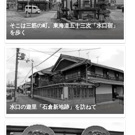
そこは三筋の町。東海道五十三次「水口宿」
を歩く
水口の遊里「石倉新地跡」を訪ねて