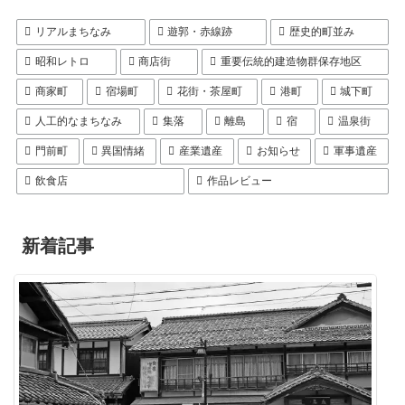
リアルまちなみ
遊郭・赤線跡
歴史的町並み
昭和レトロ
商店街
重要伝統的建造物群保存地区
商家町
宿場町
花街・茶屋町
港町
城下町
人工的なまちなみ
集落
離島
宿
温泉街
門前町
異国情緒
産業遺産
お知らせ
軍事遺産
飲食店
作品レビュー
新着記事