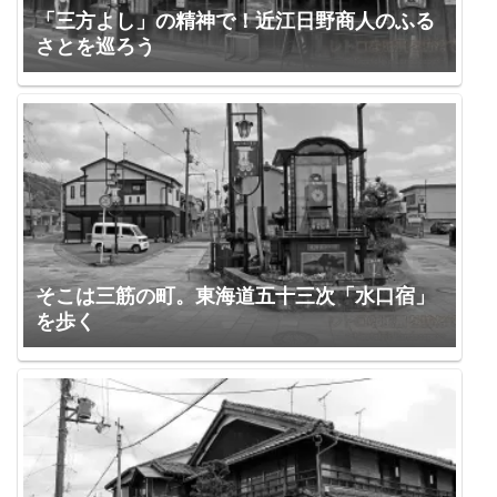
「三方よし」の精神で！近江日野商人のふる
さとを巡ろう
そこは三筋の町。東海道五十三次「水口宿」
を歩く