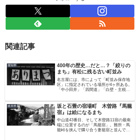
関連記事
400年の歴史…だと…？「絞りの
愛知県
まち」有松に残る古い町並み
名古屋には、市によって「町並み保存地
区」に指定されている場所が4ヶ所ある。
「中小田井」「四間道」「白壁・主税・
橦木」、そして今日紹介する「有松」で
ある。過去に何度か行こうとしたもの
の、毎回時間が足りなくて連敗続きだっ
坂と石畳の宿場町 木曽路『馬籠
岐阜県
た有松が重伝建（重要伝統...
宿』は絵になるまち
中山道43番目、そして木曽路11宿の最南
端に位置するのが「馬籠宿」。難所・馬
籠峠を挟んで隣り合う妻籠宿と並んで、
中山道の人気スポットのひとつである。
地理的に近いのと名前が似てるせいで両