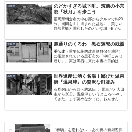
者を混同している人は結構多いと思う。
のどかすぎる城下町。筑前の小京
福岡県
妻籠～馬籠は旧街道の...
都『秋月』を歩こう
福岡県朝倉市の中心部からクルマで約20
分。周囲を山に囲まれた盆地に、美しい
自然景観と調和したのどかな城下町があ
る。「秋月（あきづき）」春は桜、秋は
紅葉。年間30万人が訪れる、福岡では屈
指の景勝地として知られる場所でもあ
裏通りのくるわ 黒石遊郭の残照
青森県
る。北から山越えでアク...
重伝建（重要伝統的建造物群保存地区）
に指定されている黒石市の「中町こみせ
通り」。実は黒石に来た本当の目的は、
こみせ通りの目と鼻の先にあった遊郭跡
を見ることだった。中村旅館保存地区の
南端から東へ1ブロック行ったところにこ
世界遺産に湧く名湯！鄙びた温泉
島根県
の「中村旅館」がある。...
街『温泉津』の贅沢な町並み
石見銀山から西へ約20km。電車だと大田
市から30分。温泉津というところへやっ
てきた。まず読めなかった。おんせん
つ・・と書いて「ゆのつ」と読む。そし
て、字面からわかるようにこのまちは温
泉街である。温泉津温泉上から読んでも
温泉津温泉・・下から...
『春駒』を忘れない ～あの夏の新堀遊郭