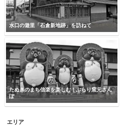
水口の遊里「石倉新地跡」を訪ねて
たぬきのまち信楽を楽しむ！ぶらり窯元さん
ぽ
エリア