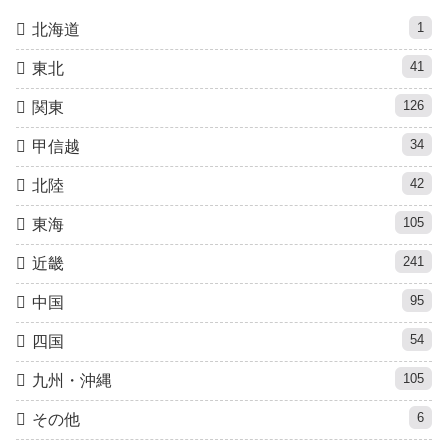
1
北海道
41
東北
126
関東
34
甲信越
42
北陸
105
東海
241
近畿
95
中国
54
四国
105
九州・沖縄
6
その他