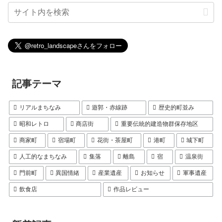
記事テーマ
リアルまちなみ
遊郭・赤線跡
歴史的町並み
昭和レトロ
商店街
重要伝統的建造物群保存地区
商家町
宿場町
花街・茶屋町
港町
城下町
人工的なまちなみ
集落
離島
宿
温泉街
門前町
異国情緒
産業遺産
お知らせ
軍事遺産
飲食店
作品レビュー