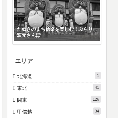
たぬきのまち信楽を楽しむ！ぶらり
窯元さんぽ
エリア
1
北海道
41
東北
126
関東
34
甲信越