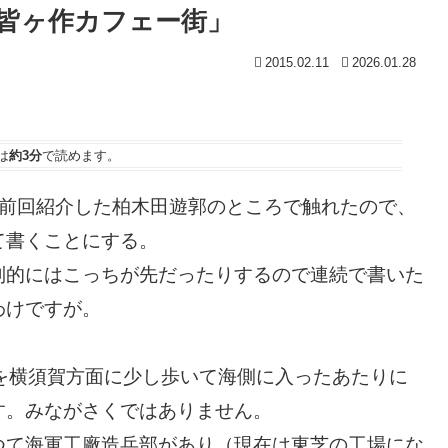
皆ヶ作カフェー街」
2015.02.11
2026.01.28
は
約3分
で読めます。
を前回紹介した柏木田遊郭のところで触れたので、
て書くことにする。
列的にはこっちが先だったりするので連続で書いた
わけですが。
を横須賀方面に少し歩いて海側に入ったあたりに
す。みながさくではありません。
つて海軍工廠造兵部があり（現在は東芝の工場にな