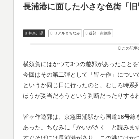
長浦港に面した小さな色街「旧
神奈川県
リアルまちなみ
遊郭・赤線跡
この記事
横須賀にはかつて3つの遊郭があったこと
今回はその第二弾として「皆ヶ作」につい
というか同じ日に行ったのと、むしろ時系
ほうが妥当だろうという判断だったりする
皆ヶ作遊郭は、京急田浦駅から国道16号線
あった。ちなみに「かいがさく」と読みま
すぐそばには長浦港があり、この港にはか