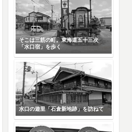
そこは三筋の町。東海道五十三次
「水口宿」を歩く
水口の遊里「石倉新地跡」を訪ねて