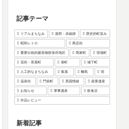
記事テーマ
リアルまちなみ
遊郭・赤線跡
歴史的町並み
昭和レトロ
商店街
重要伝統的建造物群保存地区
商家町
宿場町
花街・茶屋町
港町
城下町
人工的なまちなみ
集落
離島
宿
温泉街
門前町
異国情緒
産業遺産
お知らせ
軍事遺産
飲食店
作品レビュー
新着記事