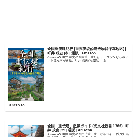
全国重伝建紀行 [重要伝統的建造物群保存地区] |
町井 成史 |本 | 通販 | Amazon
Amazonで町井 成史の全国重伝建紀行 。アマゾンならポイ
ント還元本が多数。町井 成史作品ほか、お...
amzn.to
全国「重伝建」散策ガイド (光文社新書 1366) | 町
井 成史 |本 | 通販 | Amazon
Amazonで町井 成史の全国「重伝建」散策ガイド (光文社新