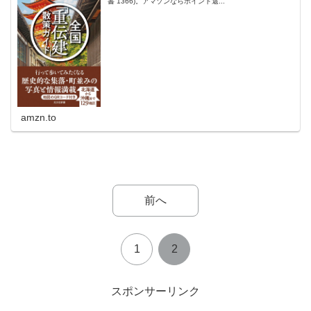
書 1366)。アマゾンならポイント還...
amzn.to
前へ
1
2
スポンサーリンク