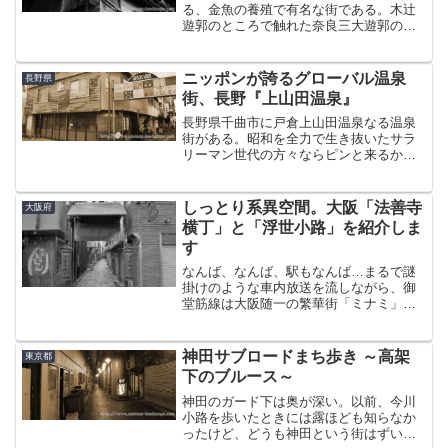
る、金魚の養殖で有名な街である。木辻
遊郭のところで触れた奈良三大遊郭のう
ち、実は残り二つがこの大和郡山にあっ
た。そのひとつが郡山東岡遊郭で、近鉄
郡山駅の南東、距離にして徒歩5分強のと
ニッポンが誇るグローバル温泉
長野県
ころにあった。戦後は郡...
街、長野『上山田温泉』
長野県千曲市に戸倉上山田温泉なる温泉
街がある。昭和を全力で生き抜いたサラ
リーマン世代の方々ならピンと来るかも
しれない。今回は、若干ブログのテーマ
から逸れるものの、個人的に興味があっ
た上山田の町並みを一度見てみたく、立
しっとり系異空間。大阪「法善寺
大阪府
ち寄ってきたというお話。...
横丁」と「浮世小路」を紹介しま
す
なんば、なんば、駅もなんば…まるで謎
掛けのような車内放送を流しながら、御
堂筋線は大阪随一の繁華街「ミナミ」の
ど真ん中、なんば駅へと滑り込んで行
く。※正解は「ekimoなんば」である。恥
ずかしながら筆者は最近知ったｗそし
神田サブロードまち歩き ～高架
東京都
て、地上に出て2～3分...
下のブルース～
神田のガード下は奥が深い。以前、今川
小路を歩いたときには露ほども知らなか
ったけど、どうも神田という街はずいぶ