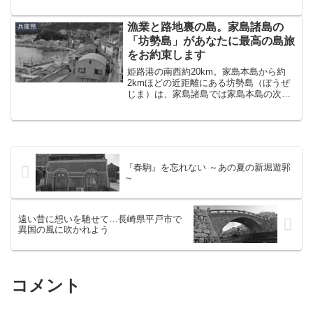
んDEEPな歴史に彩られた地であるよう
なのだ。そんなわけで久しぶりに神田駅
へ。代名詞でもある煉瓦造りの高架橋が
漁業と路地裏の島。家島諸島の
兵庫県
お出迎え。北口を出て、...
「坊勢島」があなたに最高の島旅
をお約束します
姫路港の南西約20km。家島本島から約
2kmほどの近距離にある坊勢島（ぼうぜ
じま）は、家島諸島では家島本島の次に
人口が多い（約2,200人）島である。坊勢
島への船は、家島の南部にある網手港か
ら出る。真浦港からは徒歩で30分といっ
たところだ。...
『春駒』を忘れない ～あの夏の新堀遊郭
～
遠い昔に想いを馳せて…長崎県平戸市で
異国の風に吹かれよう
コメント