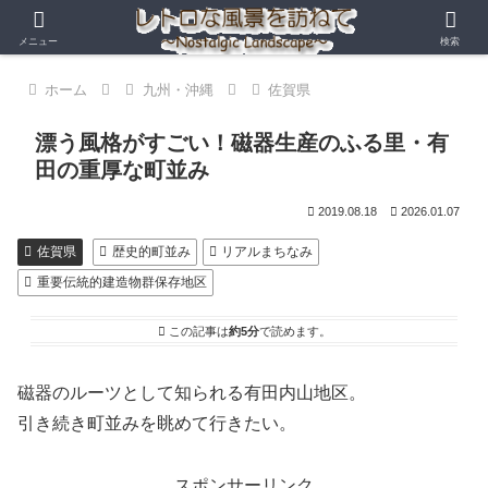
メニュー
検索
ホーム
九州・沖縄
佐賀県
漂う風格がすごい！磁器生産のふる里・有
田の重厚な町並み
2019.08.18
2026.01.07
佐賀県
歴史的町並み
リアルまちなみ
重要伝統的建造物群保存地区
この記事は
約5分
で読めます。
磁器のルーツとして知られる有田内山地区。
引き続き町並みを眺めて行きたい。
スポンサーリンク