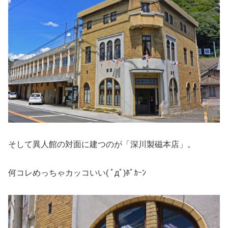
そして異人館の対面に建つのが「深川製磁本店」。
何コレめっちゃカッコいい( ﾟдﾟ)ﾎﾟｶｰﾝ