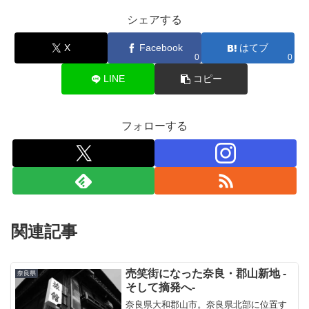
シェアする
X
Facebook
はてブ
0
0
LINE
コピー
フォローする
関連記事
売笑街になった奈良・郡山新地 -
奈良県
そして摘発へ-
奈良県大和郡山市。奈良県北部に位置す