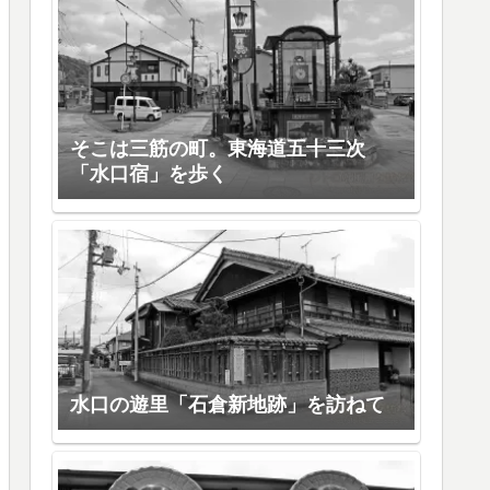
そこは三筋の町。東海道五十三次
「水口宿」を歩く
水口の遊里「石倉新地跡」を訪ねて