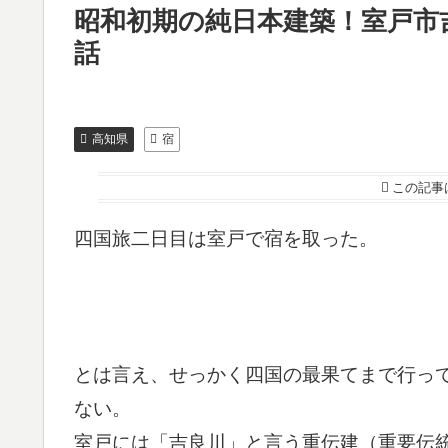
昭和初期の純日本建築！室戸市
話
高知県
宿
この記事
四国旅二日目は室戸で宿を取った。
とは言え、せっかく四国の最果てまで行っ
ない。
室戸には「吉良川」と言う重伝建（重要伝