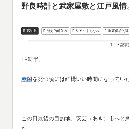
野良時計と武家屋敷と江戸風情
高知県
歴史的町並み
リアルまちなみ
重要伝統的建
この記事
15時半。
赤岡
を発つ頃には結構いい時間になってい
この日最後の目的地、安芸（あき）市へと急
た。