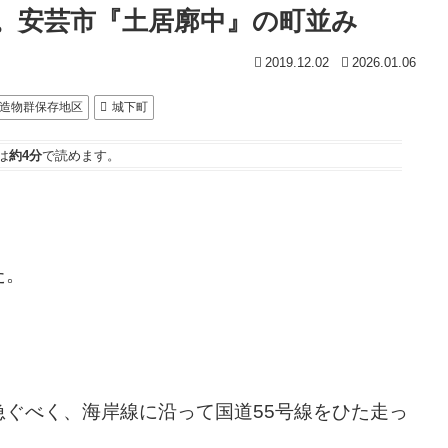
。安芸市『土居廓中』の町並み
2019.12.02
2026.01.06
造物群保存地区
城下町
は
約4分
で読めます。
た。
ぐべく、海岸線に沿って国道55号線をひた走っ