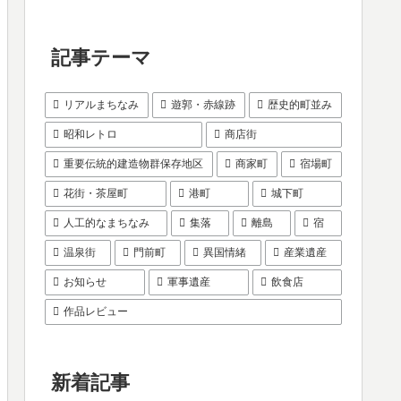
記事テーマ
リアルまちなみ
遊郭・赤線跡
歴史的町並み
昭和レトロ
商店街
重要伝統的建造物群保存地区
商家町
宿場町
花街・茶屋町
港町
城下町
人工的なまちなみ
集落
離島
宿
温泉街
門前町
異国情緒
産業遺産
お知らせ
軍事遺産
飲食店
作品レビュー
新着記事