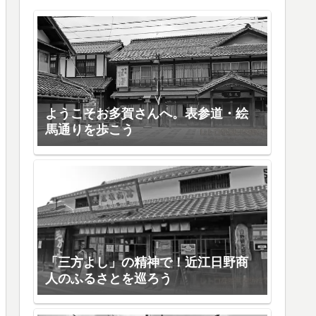
ようこそお多賀さんへ。表参道・絵
馬通りを歩こう
「三方よし」の精神で！近江日野商
人のふるさとを巡ろう