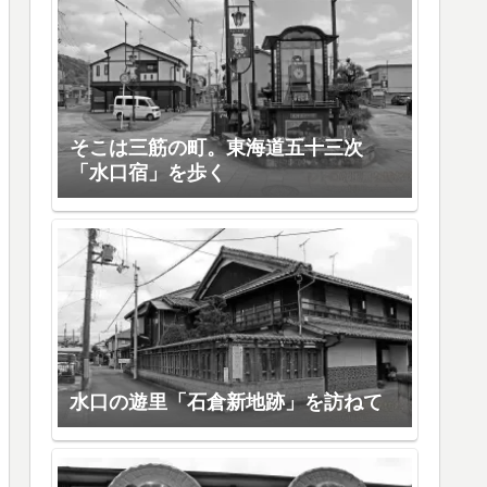
そこは三筋の町。東海道五十三次
「水口宿」を歩く
水口の遊里「石倉新地跡」を訪ねて