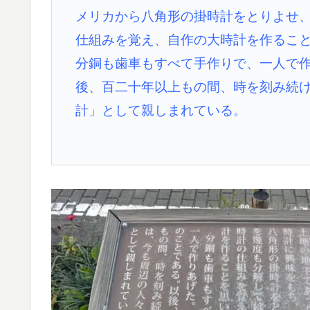
メリカから八角形の掛時計をとりよせ
仕組みを覚え、自作の大時計を作るこ
分銅も歯車もすべて手作りで、一人で
後、百二十年以上もの間、時を刻み続
計」として親しまれている。