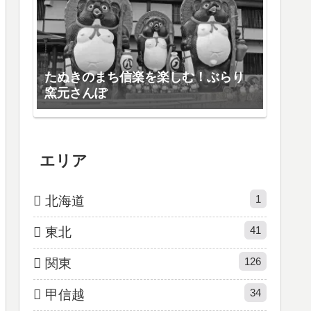
たぬきのまち信楽を楽しむ！ぶらり
窯元さんぽ
エリア
1
北海道
41
東北
126
関東
34
甲信越