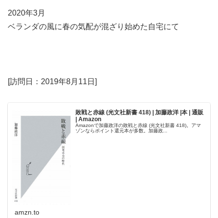
2020年3月
ベランダの風に春の気配が混ざり始めた自宅にて
[訪問日：2019年8月11日]
敗戦と赤線 (光文社新書 418) | 加藤政洋 |本 | 通販
| Amazon
Amazonで加藤政洋の敗戦と赤線 (光文社新書 418)。アマ
ゾンならポイント還元本が多数。加藤政...
amzn.to