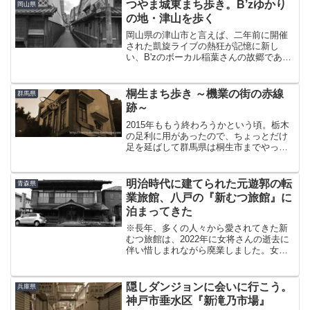
あり、その中でも最も南にある浜脇温泉
つやま城東まち歩き。B’zゆかり
岡山県
は「別府発祥の地」と呼ば...
の地・津山を歩く
岡山県の津山市と言えば、二年前に開催
された凱旋ライブの熱狂が記憶に新し
い、B'zのボーカル稲葉さんの故郷であ
る。また、同じく全国区のB級グルメ、
「津山ホルモンうどん」があることでも
知られる。そして、知名度はぐんと下が
桐生まち歩き ～機業の街の赤線
群馬県
るが、町並み界にも『城東...
跡～
2015年ももう終わろうかという頃。栃木
の足利に用があったので、ちょっとだけ
足を延ばして群馬県は桐生市までやって
来た。重伝建に選定されている「桐生新
町」を見たかったから、というのが主だ
った理由。それと、仲町なる場所にかつ
明治時代に建てられた元遊郭の転
青森県
て赤線があったという...
業旅館、八戸の『新むつ旅館』に
泊まってきた
※長年、多くの人々から愛されてきた新
むつ旅館は、2022年に女将さんの逝去に
伴い惜しまれながら廃業しました。女将
さん、長い間お疲れさまでした。青森県
の八戸市に、元遊郭だった建物がそのま
ま旅館として使われている「新むつ旅
隠しダンジョンに会いに行こう。
兵庫県
館」がある。青森に行く...
神戸市垂水区『新滝乃市場』