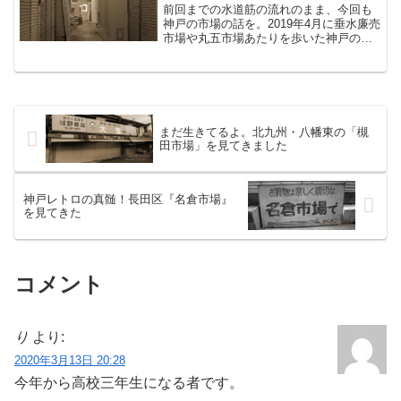
前回までの水道筋の流れのまま、今回も
神戸の市場の話を。2019年4月に垂水廉売
市場や丸五市場あたりを歩いた神戸の市
場巡り。実はあの日、見に行ったらすで
に解体されていて天を仰いだ場所があっ
た。それが山陽電車の「滝の茶屋駅」が
最寄りの『滝乃市場...
まだ生きてるよ。北九州・八幡東の「槻
田市場」を見てきました
神戸レトロの真髄！長田区『名倉市場』
を見てきた
コメント
り
より:
2020年3月13日 20:28
今年から高校三年生になる者です。