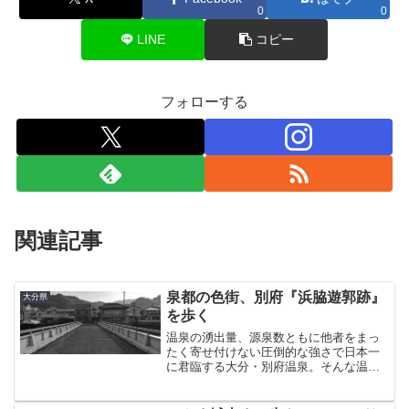
0
0
LINE
コピー
フォローする
関連記事
泉都の色街、別府『浜脇遊郭跡』
大分県
を歩く
温泉の湧出量、源泉数ともに他者をまっ
たく寄せ付けない圧倒的な強さで日本一
に君臨する大分・別府温泉。そんな温泉
界の覇王とも言える別府には源泉でざっ
くりと分けた「別府八湯」というものが