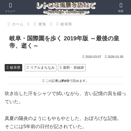
メニュー
検索
ホーム
東海
岐阜県
岐阜・国際園を歩く 2019年版 ～最後の皇
帝、逝く～
2020.03.07
2026.01.05
岐阜県
リアルまちなみ
遊郭・赤線跡
この記事は
約4分
で読めます。
吹き出した汗をシャツで拭いながら、古い記憶の頁を繰っ
ていた。
真夏の陽炎のようにもやもやとした、おぼろげな記憶。
そこには5年前の日付が記されていた。