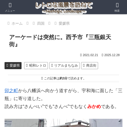
メニュー
検索
ホーム
四国
愛媛県
アーケードは突然に。西予市『三瓶銀天
街』
2021.02.21
2025.12.28
愛媛県
昭和レトロ
リアルまちなみ
商店街
この記事は
約3分
で読めます。
卯之町
から八幡浜へ向かう道すがら、宇和海に面した「三
瓶」に寄り道した。
読み方は“さんぺい”でも“さんべ”でもなく
みかめ
である。