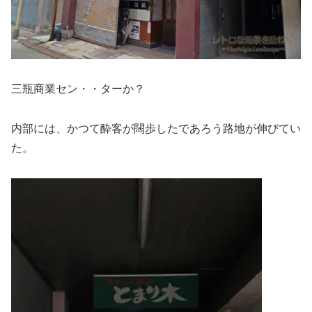
三瓶商業セン・・ターか？
内部には、かつて酔客が闊歩したであろう路地が伸びてい
た。