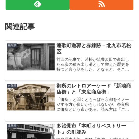
関連記事
連歌町遊郭と赤線跡 – 北九市若松
福岡県
区
前回の記事で、若松が筑豊炭田で産出し
た石炭の積み出し港として栄えた歴史を
持つと言う話をした。となると、そこに
は遊郭もあったと容易に察しがつく。明
治時代に成立した『連歌町遊郭』であ
る。実はこの旧連歌町。大正町商店街の
御所のレトロアーケード「新地商
奈良県
すぐそばで見かけた「大黒市...
店街」と「末広商店街」
「御所」と聞くともっぱら京都をイメー
ジする方が多いかもしれないが、奈良県
に御所という市がある。読み方は「ごし
ょ」ではなく「ごせ」である。御所はJR
と近鉄が通っているが、両者はかなり近
接しており乗り換えも容易にできる。ず
多治見市『本町オリベストリー
岐阜県
いぶん利便性の高い街だ...
ト』の町並み