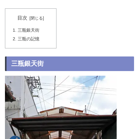
目次
三瓶銀天街
三瓶の記憶
三瓶銀天街