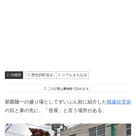
沖縄県
歴史的町並み
リアルまちなみ
この記事は
約4分
で読めます。
那覇随一の盛り場としてずいぶん前に紹介した
桜坂社交街
の目と鼻の先に、「壺屋」と言う場所がある。