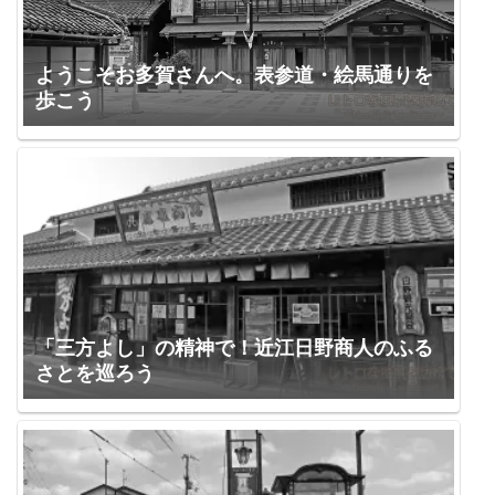
ようこそお多賀さんへ。表参道・絵馬通りを
歩こう
「三方よし」の精神で！近江日野商人のふる
さとを巡ろう