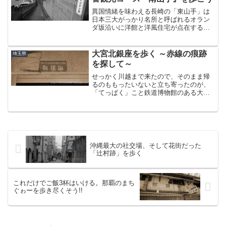
異国情緒を味わえる長崎の「東山手」は
日本三大がっかり名所と呼ばれるオラン
ダ坂沿いに洋館と洋風住宅が点在する見
ごたえある場所だ。東山手の反対にあた
る大浦川の左岸には、同じように「南山
手」が存在する。ただし、こう言っても
大宮北銀座を歩く ～赤線の痕跡
埼玉県
ほとんどの人はピンとこな...
を探して～
せっかく川越まで来たので、そのまま帰
るのももったいないと立ち寄ったのが、
「てっぱく」こと鉄道博物館のある大宮
市。戦後赤線地帯となっていた界隈が大
宮駅の駅近に存在するというのでどら、
ちょっくら見てくるかと言ったノリで訪
問してきた。単車を駅から...
沖縄最大の社交場、そして花街だった
「辻村跡」を歩く
これだけでご飯3杯はいける。那覇のまち
ぐゎーを歩き尽くそう!!