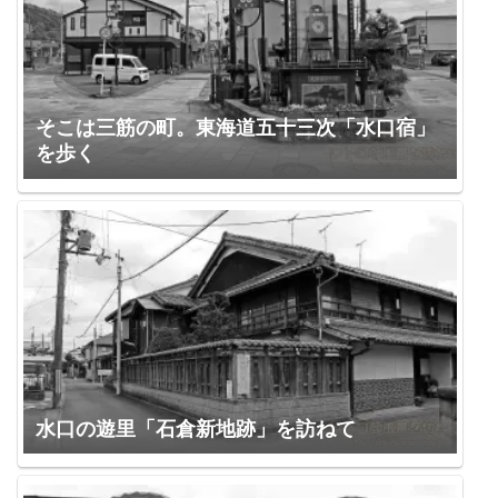
そこは三筋の町。東海道五十三次「水口宿」
を歩く
水口の遊里「石倉新地跡」を訪ねて