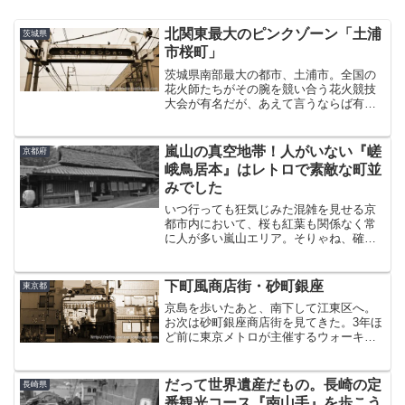
北関東最大のピンクゾーン「土浦
茨城県
市桜町」
茨城県南部最大の都市、土浦市。全国の
花火師たちがその腕を競い合う花火競技
大会が有名だが、あえて言うならば有名
なものはそれぐらい。強いてもうひとつ
挙げるとすれば北関東最大級の風俗街が
ある、ということになるのだが、今回は
嵐山の真空地帯！人がいない『嵯
京都府
まさにその歓楽街を歩くた...
峨鳥居本』はレトロで素敵な町並
みでした
いつ行っても狂気じみた混雑を見せる京
都市内において、桜も紅葉も関係なく常
に人が多い嵐山エリア。そりゃね、確か
に渡月橋も竹林の小径も素晴らしいし、
世界遺産の天龍寺もあるし、行きたい気
持ちはよくわかる。猿と触れ合いたい人
下町風商店街・砂町銀座
東京都
だっているだろう。しかし...
京島を歩いたあと、南下して江東区へ。
お次は砂町銀座商店街を見てきた。3年ほ
ど前に東京メトロが主催するウォーキン
グイベントで歩いたことがあって、いい
ところだったのでいつかもう一度行きた
いと思っていた砂町銀座商店街。住所は
だって世界遺産だもの。長崎の定
長崎県
江東区北砂。最寄り駅が...
番観光コース『南山手』を歩こう