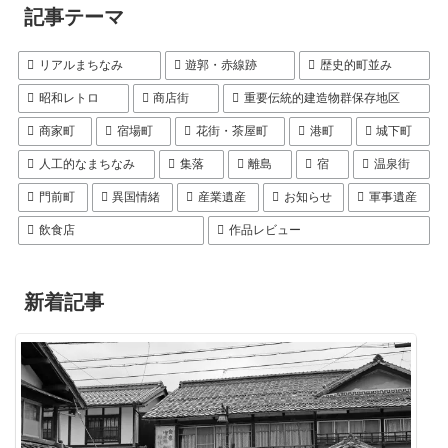
記事テーマ
リアルまちなみ
遊郭・赤線跡
歴史的町並み
昭和レトロ
商店街
重要伝統的建造物群保存地区
商家町
宿場町
花街・茶屋町
港町
城下町
人工的なまちなみ
集落
離島
宿
温泉街
門前町
異国情緒
産業遺産
お知らせ
軍事遺産
飲食店
作品レビュー
新着記事