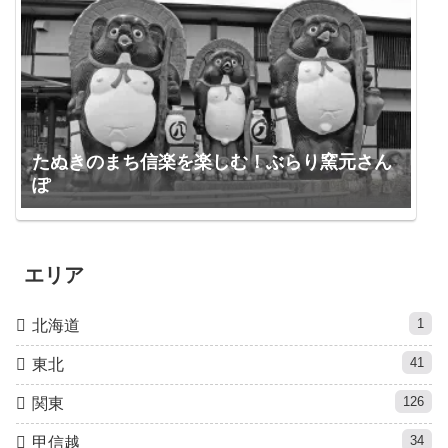
たぬきのまち信楽を楽しむ！ぶらり窯元さん
ぽ
エリア
1
北海道
41
東北
126
関東
34
甲信越