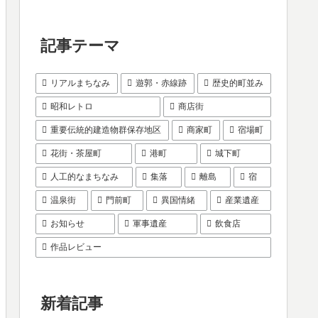
記事テーマ
リアルまちなみ
遊郭・赤線跡
歴史的町並み
昭和レトロ
商店街
重要伝統的建造物群保存地区
商家町
宿場町
花街・茶屋町
港町
城下町
人工的なまちなみ
集落
離島
宿
温泉街
門前町
異国情緒
産業遺産
お知らせ
軍事遺産
飲食店
作品レビュー
新着記事