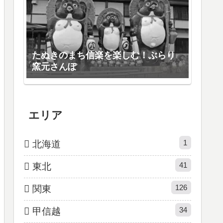
たぬきのまち信楽を楽しむ！ぶらり
窯元さんぽ
エリア
1
北海道
41
東北
126
関東
34
甲信越