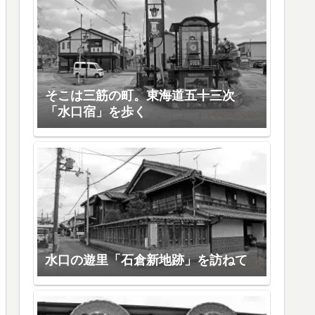
そこは三筋の町。東海道五十三次
「水口宿」を歩く
水口の遊里「石倉新地跡」を訪ねて