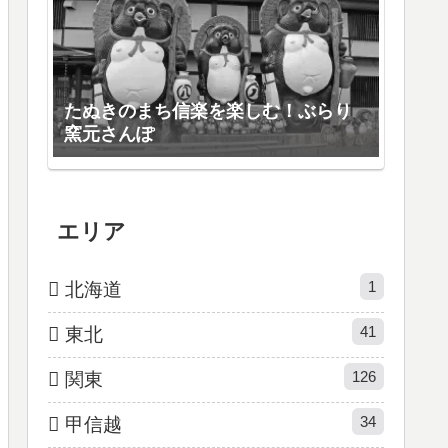
たぬきのまち信楽を楽しむ！ぶらり
窯元さんぽ
エリア
1
北海道
41
東北
126
関東
34
甲信越