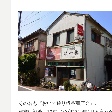
その名も『おいで通り糀谷商店会』。
発祥は戦後、1952（昭和27）年4月と言