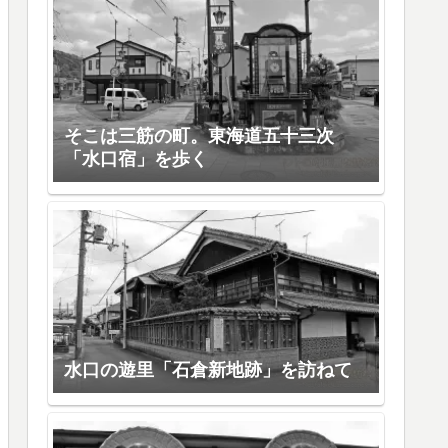
そこは三筋の町。東海道五十三次
「水口宿」を歩く
水口の遊里「石倉新地跡」を訪ねて