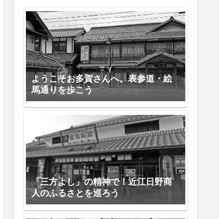
ようこそお多賀さんへ。表参道・絵
馬通りを歩こう
「三方よし」の精神で！近江日野商
人のふるさとを巡ろう