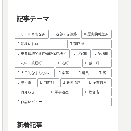
記事テーマ
リアルまちなみ
遊郭・赤線跡
歴史的町並み
昭和レトロ
商店街
重要伝統的建造物群保存地区
商家町
宿場町
花街・茶屋町
港町
城下町
人工的なまちなみ
集落
離島
宿
温泉街
門前町
異国情緒
産業遺産
お知らせ
軍事遺産
飲食店
作品レビュー
新着記事