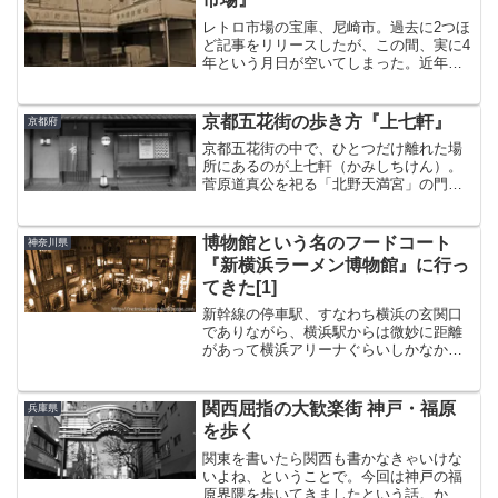
レトロ市場の宝庫、尼崎市。過去に2つほ
ど記事をリリースしたが、この間、実に4
年という月日が空いてしまった。近年、
Ⅰで紹介した『太平市場』やまだ未訪問
だった『下坂部市場』が解体されてしま
った。こりゃぐずぐずしてる暇はない
京都五花街の歩き方『上七軒』
京都府
な・・と、意を決して短...
京都五花街の中で、ひとつだけ離れた場
所にあるのが上七軒（かみしちけん）。
菅原道真公を祀る「北野天満宮」の門前
町にある。京都最古の花街上七軒の歴史
は古い。室町時代、北野天満宮の一部が
焼失した際、その再建で残った木材を使
博物館という名のフードコート
神奈川県
って七軒の茶屋を建てた。...
『新横浜ラーメン博物館』に行っ
てきた[1]
新幹線の停車駅、すなわち横浜の玄関口
でありながら、横浜駅からは微妙に距離
があって横浜アリーナぐらいしかなかな
か行く用事がないのが新横浜というま
ち。と言いたいところだけど、ここには
神奈川が誇るフードテーマパーク、『新
関西屈指の大歓楽街 神戸・福原
兵庫県
横浜ラーメン博物館』がある...
を歩く
関東を書いたら関西も書かなきゃいけな
いよね、ということで。今回は神戸の福
原界隈を歩いてきましたという話。かつ