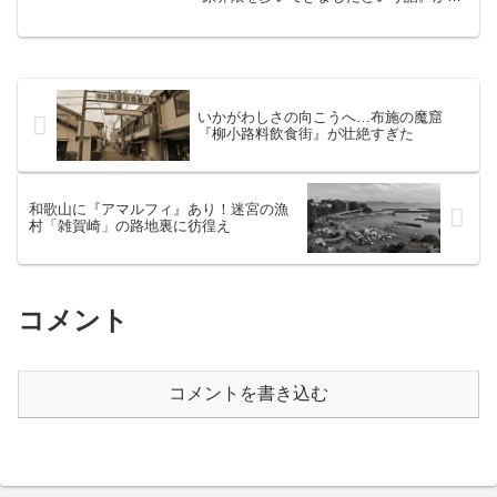
て福原遊郭があった福原町。現在は全国
を代表する特殊浴場タウンになってい
る。場所は、新開地駅と湊川公園駅に挟
まれたエリア。福原のすぐ西...
いかがわしさの向こうへ…布施の魔窟
『柳小路料飲食街』が壮絶すぎた
和歌山に『アマルフィ』あり！迷宮の漁
村「雑賀崎」の路地裏に彷徨え
コメント
コメントを書き込む