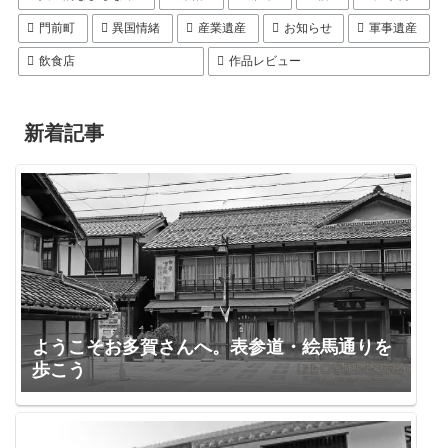
門前町
異国情緒
産業遺産
お知らせ
軍事遺産
飲食店
作品レビュー
新着記事
ようこそお多賀さんへ。表参道・絵馬通りを
歩こう