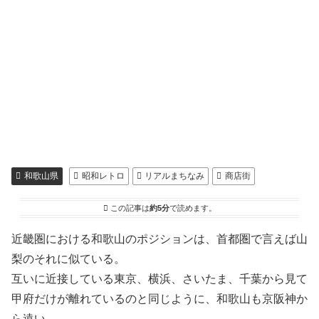
和歌山県
昭和レトロ
リアルまちなみ
商店街
この記事は
約5分
で読めます。
近畿圏における和歌山のポジションは、首都圏で言えば山
梨のそれに似ている。
互いに近接している東京、横浜、さいたま、千葉から見て
甲府だけが離れているのと同じように、和歌山も京阪神か
ら遠い。