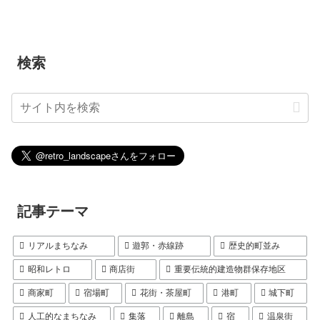
検索
記事テーマ
リアルまちなみ
遊郭・赤線跡
歴史的町並み
昭和レトロ
商店街
重要伝統的建造物群保存地区
商家町
宿場町
花街・茶屋町
港町
城下町
人工的なまちなみ
集落
離島
宿
温泉街