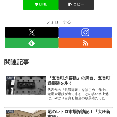
LINE
コピー
フォローする
関連記事
『五番町夕霧楼』の舞台、五番町
京都府
遊廓跡を歩く
代表作の『飢餓海峡』をはじめ、作中に
遊廓や娼妓が出て来ることの多い水上勉
は、やはり自身も相当の放蕩者だったら
しい。『五番町夕霧楼』の舞台になった
のが、おそらく本人も何度も遊びに行っ
たのであろう京都の五番町遊廓である。
尼のレトロ市場探訪記Ⅰ『大庄新
兵庫県
その場所は、西陣織で有名...
市場』