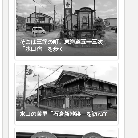
そこは三筋の町。東海道五十三次
「水口宿」を歩く
水口の遊里「石倉新地跡」を訪ねて