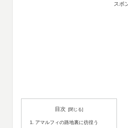
スポ
目次
アマルフィの路地裏に彷徨う