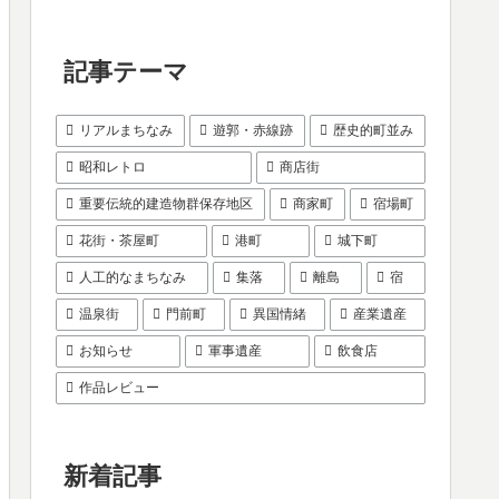
記事テーマ
リアルまちなみ
遊郭・赤線跡
歴史的町並み
昭和レトロ
商店街
重要伝統的建造物群保存地区
商家町
宿場町
花街・茶屋町
港町
城下町
人工的なまちなみ
集落
離島
宿
温泉街
門前町
異国情緒
産業遺産
お知らせ
軍事遺産
飲食店
作品レビュー
新着記事