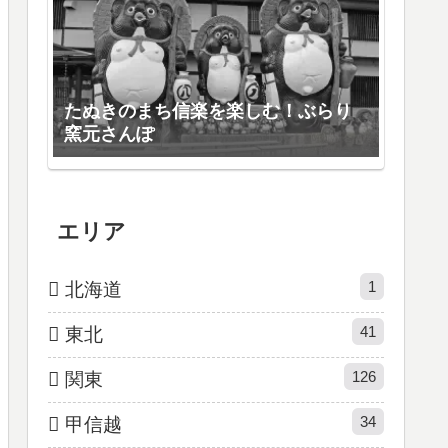
たぬきのまち信楽を楽しむ！ぶらり
窯元さんぽ
エリア
1
北海道
41
東北
126
関東
34
甲信越