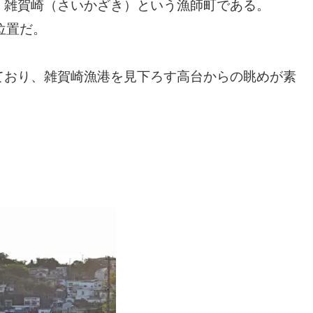
、雑賀崎（さいかざき）という漁師町である。
位置だ。
ており、雑賀崎漁港を見下ろす高台からの眺めが素