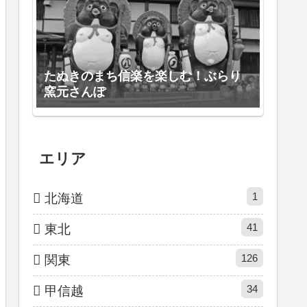
たぬきのまち信楽を楽しむ！ぶらり
窯元さんぽ
エリア
1
北海道
41
東北
126
関東
34
甲信越