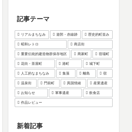
記事テーマ
リアルまちなみ
遊郭・赤線跡
歴史的町並み
昭和レトロ
商店街
重要伝統的建造物群保存地区
商家町
宿場町
花街・茶屋町
港町
城下町
人工的なまちなみ
集落
離島
宿
温泉街
門前町
異国情緒
産業遺産
お知らせ
軍事遺産
飲食店
作品レビュー
新着記事