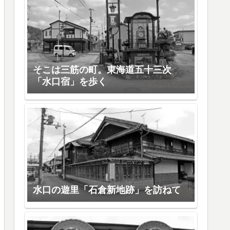
そこは三筋の町。東海道五十三次
「水口宿」を歩く
水口の遊里「石倉新地跡」を訪ねて