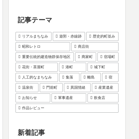
記事テーマ
リアルまちなみ
遊郭・赤線跡
歴史的町並み
昭和レトロ
商店街
重要伝統的建造物群保存地区
商家町
宿場町
花街・茶屋町
港町
城下町
人工的なまちなみ
集落
離島
宿
温泉街
門前町
異国情緒
産業遺産
お知らせ
軍事遺産
飲食店
作品レビュー
新着記事