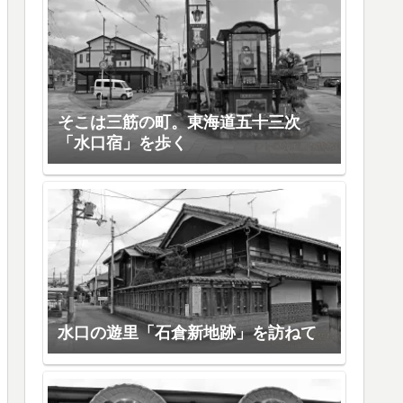
そこは三筋の町。東海道五十三次
「水口宿」を歩く
水口の遊里「石倉新地跡」を訪ねて