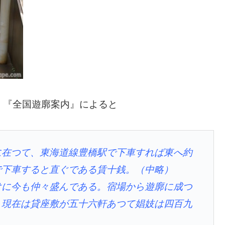
、『全国遊廓案内』によると
に在つて、東海道線豊橋駅で下車すれば東へ約
で下車すると直ぐである賃十銭。（中略）
けに今も仲々盛んである。宿場から遊廓に成つ
、現在は貸座敷が五十六軒あつて娼妓は四百九