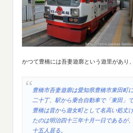
かつて豊橋には吾妻遊廓という遊里があり
豊橋市吾妻遊廓は愛知県豊橋市東田町
二十丁、駅から乗合自動車で「東田」
豊橋は昔から遊女町として名高い処丈
たのは明治四十三年十月一日であるが
十五人居る。