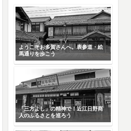
ようこそお多賀さんへ。表参道・絵
馬通りを歩こう
「三方よし」の精神で！近江日野商
人のふるさとを巡ろう