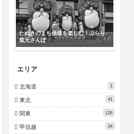
たぬきのまち信楽を楽しむ！ぶらり
窯元さんぽ
エリア
1
北海道
41
東北
126
関東
34
甲信越