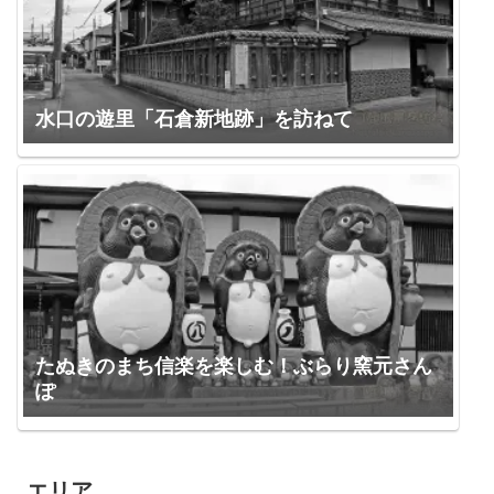
水口の遊里「石倉新地跡」を訪ねて
たぬきのまち信楽を楽しむ！ぶらり窯元さん
ぽ
エリア