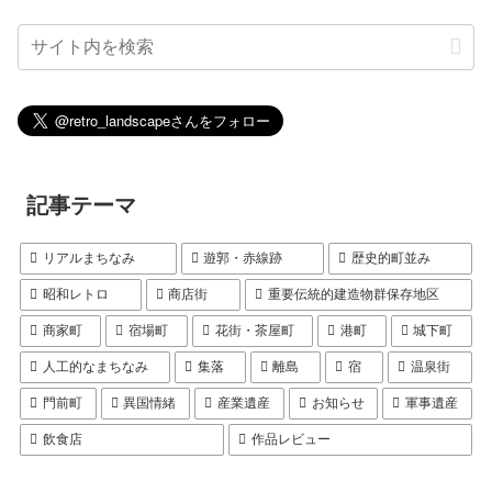
記事テーマ
リアルまちなみ
遊郭・赤線跡
歴史的町並み
昭和レトロ
商店街
重要伝統的建造物群保存地区
商家町
宿場町
花街・茶屋町
港町
城下町
人工的なまちなみ
集落
離島
宿
温泉街
門前町
異国情緒
産業遺産
お知らせ
軍事遺産
飲食店
作品レビュー