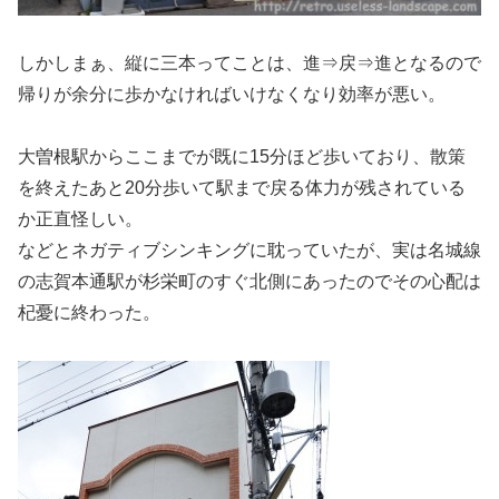
しかしまぁ、縦に三本ってことは、進⇒戻⇒進となるので
帰りが余分に歩かなければいけなくなり効率が悪い。
大曽根駅からここまでが既に15分ほど歩いており、散策
を終えたあと20分歩いて駅まで戻る体力が残されている
か正直怪しい。
などとネガティブシンキングに耽っていたが、実は名城線
の志賀本通駅が杉栄町のすぐ北側にあったのでその心配は
杞憂に終わった。