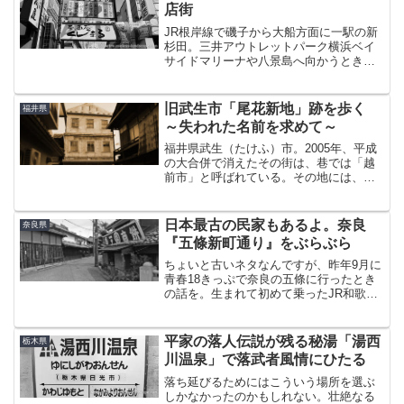
の『全国女性街ガイド...
店街
JR根岸線で磯子から大船方面に一駅の新
杉田。三井アウトレットパーク横浜ベイ
サイドマリーナや八景島へ向かうときに
利用する、初乗りの高さで有名なシーサ
イドラインの起点となる駅である。そし
て、JRの新杉田駅の少し西側に京急線の
旧武生市「尾花新地」跡を歩く
福井県
杉田駅があり、歩けば...
～失われた名前を求めて～
福井県武生（たけふ）市。2005年、平成
の大合併で消えたその街は、巷では「越
前市」と呼ばれている。その地には、か
つて『尾花新地』と呼ばれた遊郭が存在
した。尾花。そして武生。自らのアイデ
ンティティを、その名とともに葬ってか
日本最古の民家もあるよ。奈良
奈良県
らすでに12年、一回...
『五條新町通り』をぶらぶら
ちょいと古いネタなんですが、昨年9月に
青春18きっぷで奈良の五條に行ったとき
の話を。生まれて初めて乗ったJR和歌山
線は思わず「おぉ、まだこんなのが走っ
てたか～」と口走ってしまった懐かしの
105系。近場なのに遠い田舎に来たような
平家の落人伝説が残る秘湯「湯西
栃木県
気分になった。...
川温泉」で落武者風情にひたる
落ち延びるためにはこういう場所を選ぶ
しかなかったのかもしれない。壮絶なる