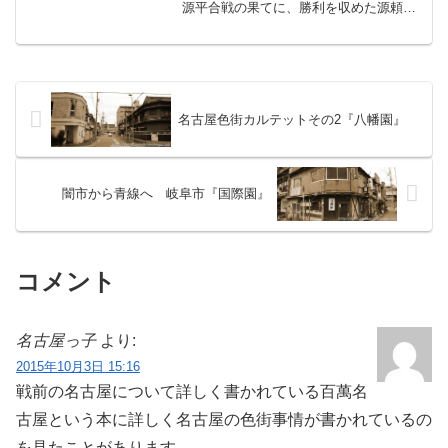
源平合戦の果てに、勝利を収めた源頼朝
が鎌倉幕府を開いたというのは誰しもが
知るところである。一方、敗れた平家は
人里離れた山奥や離島など各地に落ち延
び、伝承となってまことし...
名古屋色街カルテットその2『八幡園』
闇市から青線へ 岐阜市『国際園』
コメント
名古屋っ子
より:
2015年10月3日 15:16
戦前の名古屋について詳しく書かれている百萬名
古屋という本に詳しく名古屋の色街事情が書かれているの
を見たことがあります。