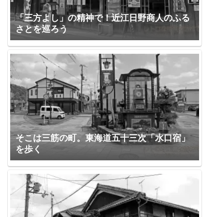
「三方よし」の精神で！近江日野商人のふる
さとを巡ろう
そこは三筋の町。東海道五十三次「水口宿」
を歩く