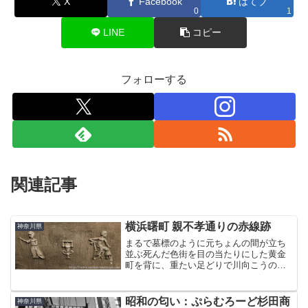
X
Facebook
はてブ
0
1
LINE
コピー
フォローする
関連記事
横浜曙町 親不孝通りの赤線跡
神奈川県
まるで墓標のように元ちょんの間が立ち
並ぶ死んだ色街を目の当たりにした黄金
町を背に、重たい足どりで川向こうの曙
町へと向かった。ハマの歓楽街曙町は戦
後発展した新興のカフェー街で、3つの区
域に分かれていたそうだ。昭和30年発行
昭和の匂い：ぷらむろーど杉田商
神奈川県