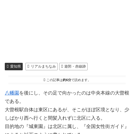
愛知県
リアルまちなみ
遊郭・赤線跡
この記事は
約6分
で読めます。
八幡園
を後にし、その足で向かったのは中央本線の大曽根
である。
大曽根駅自体は東区にあるが、そこがほぼ区境となり、少
しばかり西へ行くと間髪入れずに北区に入る。
目的地の『城東園』は北区に属し、『全国女性街ガイド』