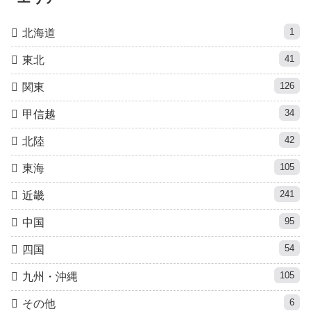
1
北海道
41
東北
126
関東
34
甲信越
42
北陸
105
東海
241
近畿
95
中国
54
四国
105
九州・沖縄
6
その他