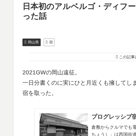
日本初のアルベルゴ・ディフー
った話
岡山県
宿
この記事
2021GWの岡山遠征。
一日分書くのに実にひと月近くも擁してし
宿を取った。
プログレッシブ
倉敷からクルマでも電
ちょう）」は西国街道（