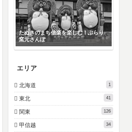
たぬきのまち信楽を楽しむ！ぶらり
窯元さんぽ
エリア
1
北海道
41
東北
126
関東
34
甲信越