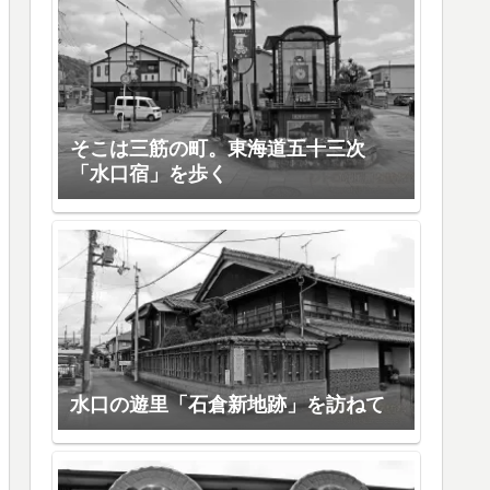
そこは三筋の町。東海道五十三次
「水口宿」を歩く
水口の遊里「石倉新地跡」を訪ねて