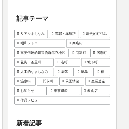
記事テーマ
リアルまちなみ
遊郭・赤線跡
歴史的町並み
昭和レトロ
商店街
重要伝統的建造物群保存地区
商家町
宿場町
花街・茶屋町
港町
城下町
人工的なまちなみ
集落
離島
宿
温泉街
門前町
異国情緒
産業遺産
お知らせ
軍事遺産
飲食店
作品レビュー
新着記事