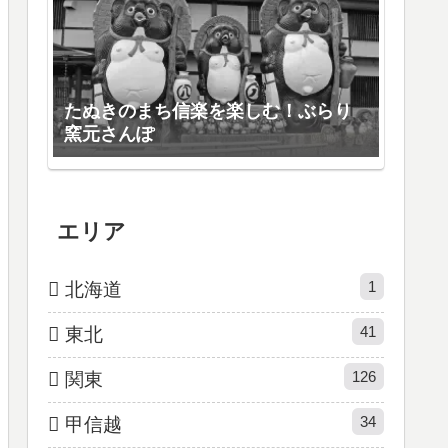
たぬきのまち信楽を楽しむ！ぶらり
窯元さんぽ
エリア
1
北海道
41
東北
126
関東
34
甲信越