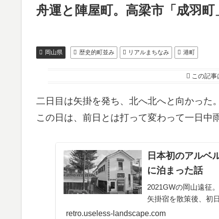
舟運と陣屋町。高梁市「成羽町
岡山県
歴史的町並み
リアルまちなみ
港町
この記事
二日目は矢掛を発ち、北へ北へと向かった
この日は、前日とは打って変わって一日中
日本初のアルベ
に泊まった話
2021GWの岡山遠
矢掛宿を散策後、初日は
retro.useless-landscape.com