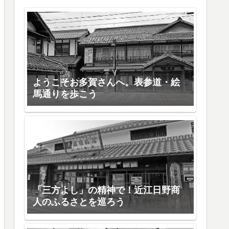
ようこそお多賀さんへ。表参道・絵
馬通りを歩こう
「三方よし」の精神で！近江日野商
人のふるさとを巡ろう