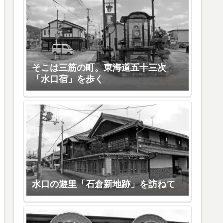
そこは三筋の町。東海道五十三次
「水口宿」を歩く
水口の遊里「石倉新地跡」を訪ねて