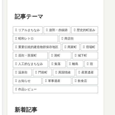
記事テーマ
リアルまちなみ
遊郭・赤線跡
歴史的町並み
昭和レトロ
商店街
重要伝統的建造物群保存地区
商家町
宿場町
花街・茶屋町
港町
城下町
人工的なまちなみ
集落
離島
宿
温泉街
門前町
異国情緒
産業遺産
お知らせ
軍事遺産
飲食店
作品レビュー
新着記事