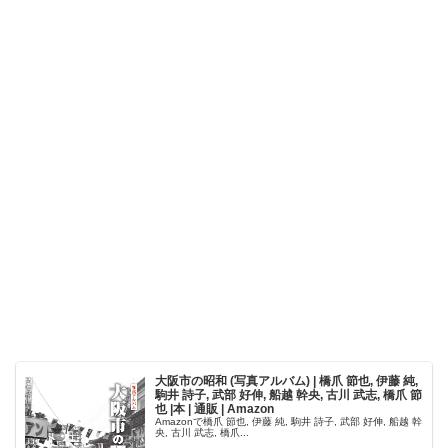
大阪市の昭和 (写真アルバム) | 橋爪 節也, 伊藤 純,
駒井 詩子, 武部 好伸, 船越 幹央, 古川 武志, 橋爪 節
也 |本 | 通販 | Amazon
Amazonで橋爪 節也, 伊藤 純, 駒井 詩子, 武部 好伸, 船越 幹
央, 古川 武志, 橋爪...