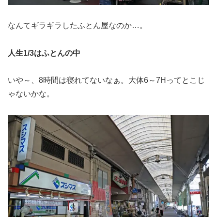
なんてギラギラしたふとん屋なのか…。
人生1/3はふとんの中
いや～、8時間は寝れてないなぁ。大体6～7Hってとこじ
ゃないかな。