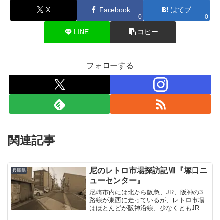
X
Facebook
はてブ
0
0
LINE
コピー
フォローする
関連記事
尼のレトロ市場探訪記Ⅶ『塚口ニ
兵庫県
ューセンター』
尼崎市内には北から阪急、JR、阪神の3
路線が東西に走っているが、レトロ市場
はほとんどが阪神沿線、少なくともJR以
南に集中している。これは昭和の時代に