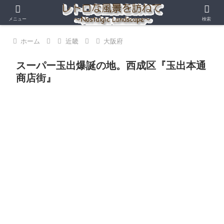
メニュー
検索
ホーム
近畿
大阪府
スーパー玉出爆誕の地。西成区『玉出本通
商店街』