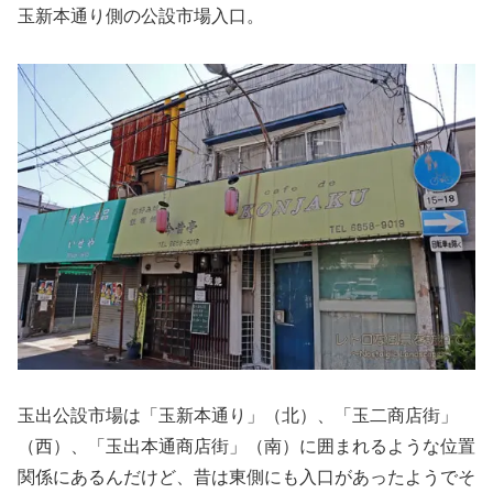
玉新本通り側の公設市場入口。
玉出公設市場は「玉新本通り」（北）、「玉二商店街」
（西）、「玉出本通商店街」（南）に囲まれるような位置
関係にあるんだけど、昔は東側にも入口があったようでそ