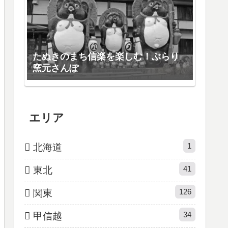
たぬきのまち信楽を楽しむ！ぶらり
窯元さんぽ
エリア
1
北海道
41
東北
126
関東
34
甲信越