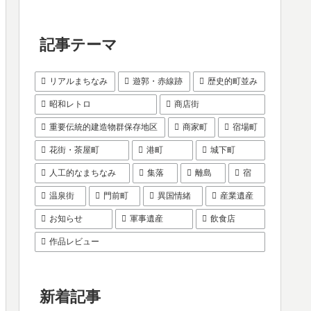
記事テーマ
リアルまちなみ
遊郭・赤線跡
歴史的町並み
昭和レトロ
商店街
重要伝統的建造物群保存地区
商家町
宿場町
花街・茶屋町
港町
城下町
人工的なまちなみ
集落
離島
宿
温泉街
門前町
異国情緒
産業遺産
お知らせ
軍事遺産
飲食店
作品レビュー
新着記事