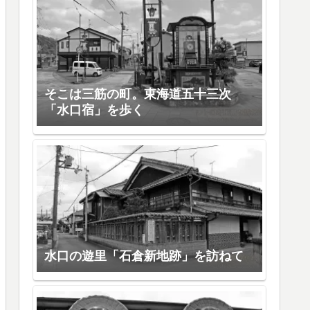
そこは三筋の町。東海道五十三次
「水口宿」を歩く
水口の遊里「石倉新地跡」を訪ねて