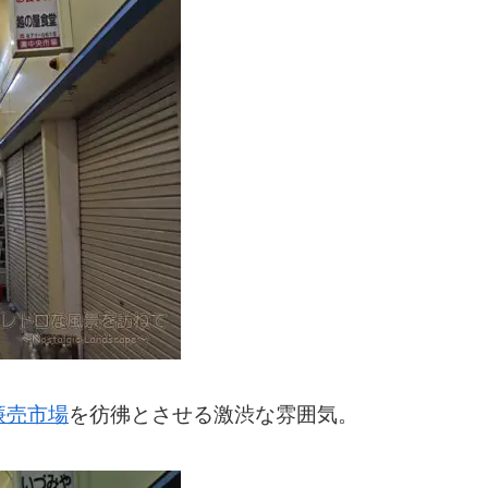
廉売市場
を彷彿とさせる激渋な雰囲気。