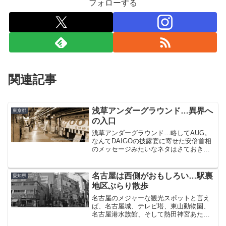
フォローする
関連記事
浅草アンダーグラウンド…異界へ
東京都
の入口
浅草アンダーグラウンド…略してAUG。
なんてDAIGOの披露宴に寄せた安倍首相
のメッセージみたいなネタはさておき。
浅草駅前。吾妻橋交差点。何度となく目
にした見慣れた風景である。この景色の
中に、とある物を見つけたのは比較的最
名古屋は西側がおもしろい…駅裏
愛知県
近のことだった。た...
地区ぶらり散歩
名古屋のメジャーな観光スポットと言え
ば、名古屋城、テレビ塔、東山動物園、
名古屋港水族館、そして熱田神宮あたり
であろうか。面白いことに、JRの線路を