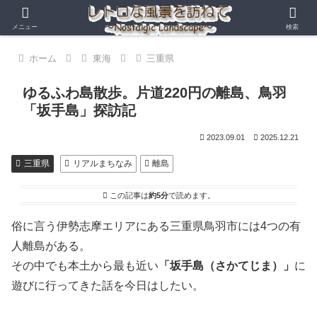
メニュー
検索
ホーム
東海
三重県
ゆるふわ島散歩。片道220円の離島、鳥羽
「坂手島」探訪記
2023.09.01
2025.12.21
三重県
リアルまちなみ
離島
この記事は
約5分
で読めます。
俗に言う伊勢志摩エリアにある三重県鳥羽市には4つの有
人離島がある。
その中でも本土から最も近い
「坂手島（さかてじま）」
に
遊びに行ってきた話を今日はしたい。