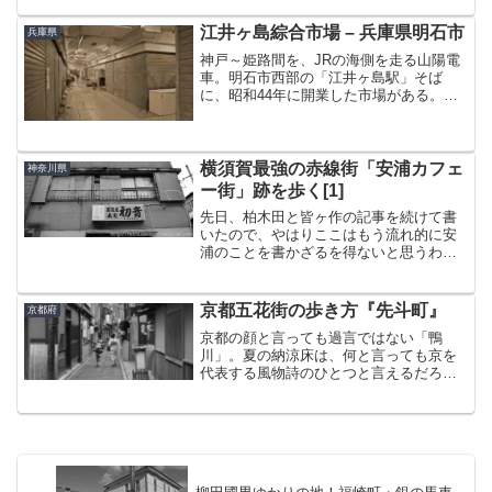
基準に考えるとこれらはほとんどが名駅
の東側に集中している。かく言う筆者自
江井ヶ島綜合市場 – 兵庫県明石市
兵庫県
身も、数えきれないほど...
神戸～姫路間を、JRの海側を走る山陽電
車。明石市西部の「江井ヶ島駅」そば
に、昭和44年に開業した市場がある。そ
の名も『江井ヶ島綜合市場』。「総合」
ではなく「綜合」なのがポイントだ。駅
寄り、北側には小さな横丁っぽい飲食店
街がくっついている。し...
横須賀最強の赤線街「安浦カフェ
神奈川県
ー街」跡を歩く[1]
先日、柏木田と皆ヶ作の記事を続けて書
いたので、やはりここはもう流れ的に安
浦のことを書かざるを得ないと思うわけ
なのであるが、とりわけ横須賀三遊郭の
中で最も濃ゆい場所が今回綴る安浦であ
った。訪れたのは、二ヶ所を訪問したち
京都五花街の歩き方『先斗町』
京都府
ょうど一週間後。まさか二...
京都の顔と言っても過言ではない「鴨
川」。夏の納涼床は、何と言っても京を
代表する風物詩のひとつと言えるだろ
う。- 鴨川 越えて 急ごう -筆者の世代
だと、JUDY AND MARYの「KYOTO」
を思い浮かべる人も多いかもしれない。
そんな鴨川...