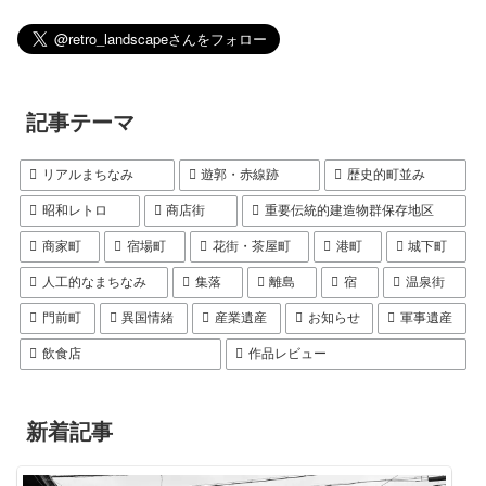
記事テーマ
リアルまちなみ
遊郭・赤線跡
歴史的町並み
昭和レトロ
商店街
重要伝統的建造物群保存地区
商家町
宿場町
花街・茶屋町
港町
城下町
人工的なまちなみ
集落
離島
宿
温泉街
門前町
異国情緒
産業遺産
お知らせ
軍事遺産
飲食店
作品レビュー
新着記事