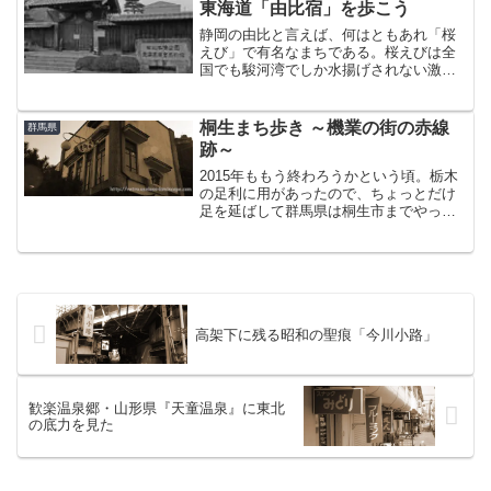
東海道「由比宿」を歩こう
静岡の由比と言えば、何はともあれ「桜
えび」で有名なまちである。桜えびは全
国でも駿河湾でしか水揚げされない激レ
アな魚介類で、とりわけ由比漁港がその
代表格として君臨している。漁港には
「浜のかきあげや」なる直売所があり、
桐生まち歩き ～機業の街の赤線
群馬県
週末ともなれば県内外から集...
跡～
2015年ももう終わろうかという頃。栃木
の足利に用があったので、ちょっとだけ
足を延ばして群馬県は桐生市までやって
来た。重伝建に選定されている「桐生新
町」を見たかったから、というのが主だ
った理由。それと、仲町なる場所にかつ
て赤線があったという...
高架下に残る昭和の聖痕「今川小路」
歓楽温泉郷・山形県『天童温泉』に東北
の底力を見た