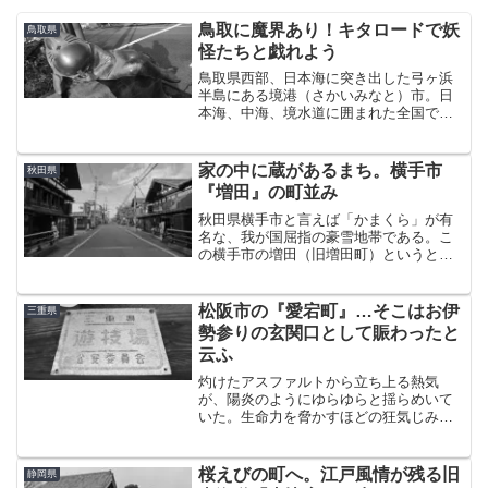
鳥取に魔界あり！キタロードで妖
鳥取県
怪たちと戯れよう
鳥取県西部、日本海に突き出した弓ヶ浜
半島にある境港（さかいみなと）市。日
本海、中海、境水道に囲まれた全国でも
有数の港町で、あのダイハツタントのCM
で一躍有名になった「ベタ踏み坂」のあ
る街である。この境港は「ゲゲゲの鬼太
家の中に蔵があるまち。横手市
秋田県
郎」の作者である水木し...
『増田』の町並み
秋田県横手市と言えば「かまくら」が有
名な、我が国屈指の豪雪地帯である。こ
の横手市の増田（旧増田町）というとこ
ろに、この地ならではの個性的な町並み
がある。About 増田町増田は横手の中心
部から南へ10km以上離れており、お隣湯
松阪市の『愛宕町』…そこはお伊
三重県
沢のほうが全然...
勢参りの玄関口として賑わったと
云ふ
灼けたアスファルトから立ち上る熱気
が、陽炎のようにゆらゆらと揺らめいて
いた。生命力を脅かすほどの狂気じみた
陽射しがジリジリと照りつける正午過
ぎ、その駅に降り立った。三重県松阪
市。言わずと知れた、国内屈指のブラン
桜えびの町へ。江戸風情が残る旧
静岡県
ド和牛の産地である。この地には...