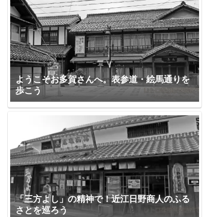
ようこそお多賀さんへ。表参道・絵馬通りを
歩こう
「三方よし」の精神で！近江日野商人のふる
さとを巡ろう