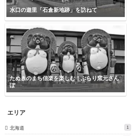
水口の遊里「石倉新地跡」を訪ねて
たぬきのまち信楽を楽しむ！ぶらり窯元さん
ぽ
エリア
1
北海道