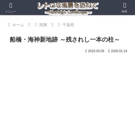
メニュー
検索
ホーム
関東
千葉県
船橋・海神新地跡 ～残されし一本の柱～
2016.03.06
2026.01.24