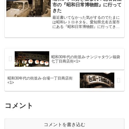
れたいと虎視眈々と機会を...
市の『昭和日常博物館』に行って
きた
最近書いてなかった気がするのでたまに
は昭和レトロネタを。愛知県北名古屋市
にある『昭和日常博物館』に行ってきま
したよというお話。北名古屋市歴史民俗
資料館北名古屋市役所の西側にあり、正
式名称を「北名古屋市歴史民俗資料館」
と言う。恥ずかしながら、...
昭和30年代の街並み-ナンジャタウン福袋
七丁目商店街<1>
昭和30年代の街並み-台場一丁目商店街
<1>
コメント
コメントを書き込む