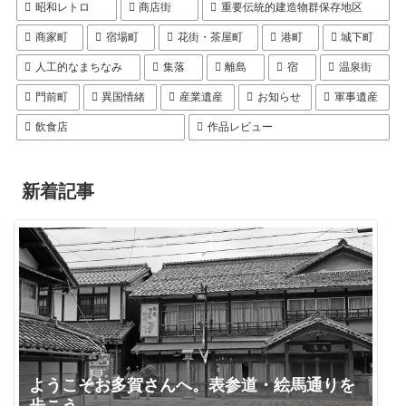
昭和レトロ
商店街
重要伝統的建造物群保存地区
商家町
宿場町
花街・茶屋町
港町
城下町
人工的なまちなみ
集落
離島
宿
温泉街
門前町
異国情緒
産業遺産
お知らせ
軍事遺産
飲食店
作品レビュー
新着記事
ようこそお多賀さんへ。表参道・絵馬通りを
歩こう