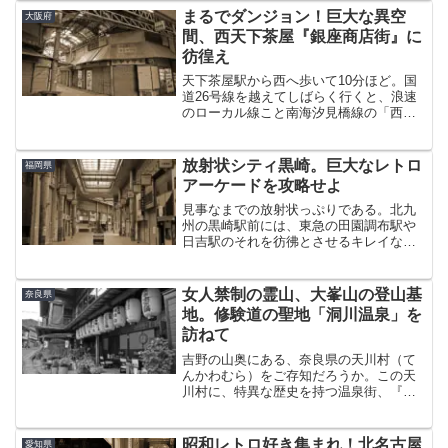
たときから気になっていた円頓寺（えん
まるでダンジョン！巨大な異空
大阪府
どうじ）商店街。っていうか...
間、西天下茶屋『銀座商店街』に
彷徨え
天下茶屋駅から西へ歩いて10分ほど。国
道26号線を越えてしばらく行くと、浪速
のローカル線こと南海汐見橋線の「西天
下茶屋駅」にたどり着く。駅を右手に見
やりながら線路を渡ると、出し抜けにY字
路と正対する。遠目に小さく見えるある
放射状シティ黒崎。巨大なレトロ
福岡県
モノに吸い寄せられ...
アーケードを攻略せよ
見事なまでの放射状っぷりである。北九
州の黒崎駅前には、東急の田園調布駅や
日吉駅のそれを彷彿とさせるキレイな放
射状街区が広がっている。そんな黒崎の
駅前エリアには縦横無尽に張り巡らされ
た昔ながらのアーケードが今も残ってい
女人禁制の霊山、大峯山の登山基
奈良県
ると言うので、どんなもん...
地。修験道の聖地「洞川温泉」を
訪ねて
吉野の山奥にある、奈良県の天川村（て
んかわむら）をご存知だろうか。この天
川村に、特異な歴史を持つ温泉街、『洞
川温泉郷』がある。これまた初見ではな
かなか読めない。「ほらがわ」ではなく
「どろがわ」である。いつか泊まりで訪
昭和レトロ好き集まれ！北名古屋
愛知県