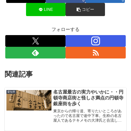
0
0
LINE
コピー
フォローする
関連記事
名古屋最古の実力やいかに・・円
愛知県
頓寺商店街と怪しさ満点の円頓寺
銀座街を歩く
東京からの帰り道、寄りたいところがあ
ったので名古屋で途中下車。生粋の名古
屋人であるテキメモの大津氏と合流し
て、名駅から目的地までぶらぶらと歩い
た。円頓寺商店街以前、四間道を散策し