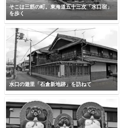
そこは三筋の町。東海道五十三次「水口宿」
を歩く
水口の遊里「石倉新地跡」を訪ねて