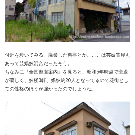
付近を歩いてみる。廃業した料亭とか。ここは芸妓置屋も
あって芸娼妓混合だったそう。
ちなみに『全国遊廓案内』を見ると、昭和5年時点で衰退
が著しく、妓楼3軒、娼妓約20人となってるので花街とし
ての性格のほうが強かったのでしょうね。