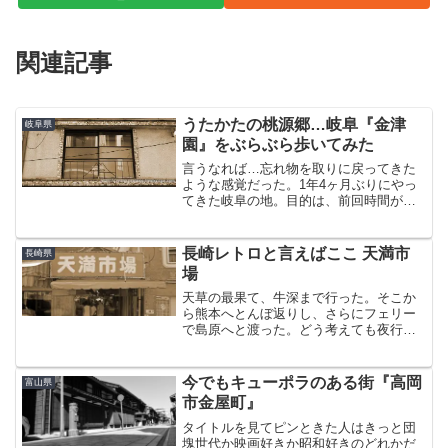
関連記事
うたかたの桃源郷…岐阜『金津
岐阜県
園』をぶらぶら歩いてみた
言うなれば…忘れ物を取りに戻ってきた
ような感覚だった。1年4ヶ月ぶりにやっ
てきた岐阜の地。目的は、前回時間がな
くて叶わなかった金津園散策に他ならな
い。改めて説明する必要もないと思う
が、「金津園」とは岐阜駅南口徒歩3分、
長崎レトロと言えばここ 天満市
長崎県
っていうかほぼ駅前に位...
場
天草の最果て、牛深まで行った。そこか
ら熊本へとんぼ返りし、さらにフェリー
で島原へと渡った。どう考えても夜行バ
スで現地入りした初日にぶちかますよう
なプランではなかった。我ながら無茶苦
茶な旅程を立てたなぁ・・と苦笑しなが
今でもキューポラのある街『高岡
富山県
ら島原港に降り立ったまで...
市金屋町』
タイトルを見てピンときた人はきっと団
塊世代か映画好きか昭和好きのどれかだ