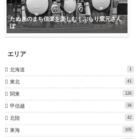
たぬきのまち信楽を楽しむ！ぶらり窯元さん
ぽ
エリア
1
北海道
41
東北
126
関東
34
甲信越
42
北陸
105
東海