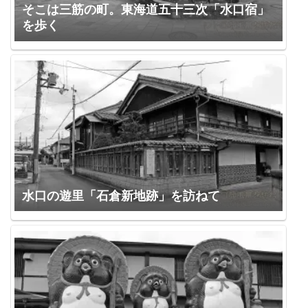
そこは三筋の町。東海道五十三次「水口宿」
を歩く
水口の遊里「石倉新地跡」を訪ねて