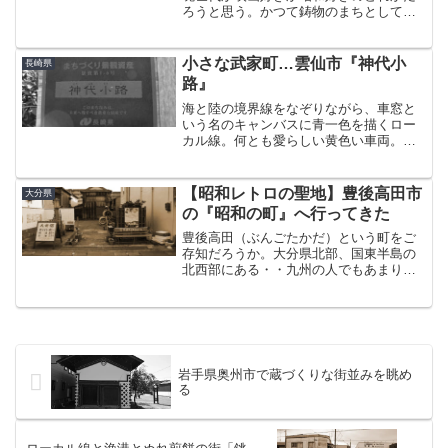
ろうと思う。かつて鋳物のまちとして栄
えた埼玉県川口市を舞台にした、吉永小
百合の記念碑的代表作・・を嫌でも想起
させる風景に、300km近く離れた富山県
小さな武家町…雲仙市『神代小
長崎県
の高岡市で出会ったの...
路』
海と陸の境界線をなぞりながら、車窓と
いう名のキャンバスに青一色を描くロー
カル線。何とも愛らしい黄色い車両。こ
の日の目的地である古い町並みは、かね
てから乗ってみたかったこの島原鉄道の
沿線にあった。そんなわけで、この電車
【昭和レトロの聖地】豊後高田市
大分県
に乗って「神代町」という...
の『昭和の町』へ行ってきた
豊後高田（ぶんごたかだ）という町をご
存知だろうか。大分県北部、国東半島の
北西部にある・・九州の人でもあまり馴
染みがないんじゃなかろうか、という平
凡な地方都市である。この豊後高田にあ
る、「昭和の町」という昭和30年代のレ
トロな町並みを再現した...
岩手県奥州市で蔵づくりな街並みを眺め
る