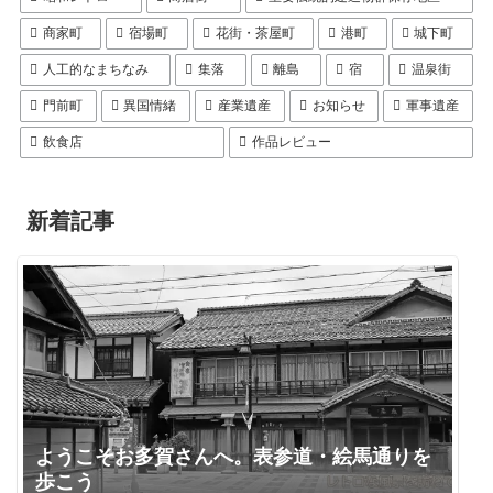
商家町
宿場町
花街・茶屋町
港町
城下町
人工的なまちなみ
集落
離島
宿
温泉街
門前町
異国情緒
産業遺産
お知らせ
軍事遺産
飲食店
作品レビュー
新着記事
ようこそお多賀さんへ。表参道・絵馬通りを
歩こう