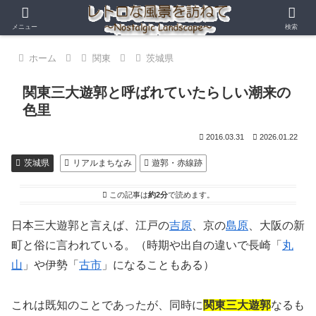
メニュー
検索
ホーム
関東
茨城県
関東三大遊郭と呼ばれていたらしい潮来の
色里
2016.03.31
2026.01.22
茨城県
リアルまちなみ
遊郭・赤線跡
この記事は
約2分
で読めます。
日本三大遊郭と言えば、江戸の
吉原
、京の
島原
、大阪の新
町と俗に言われている。（時期や出自の違いで長崎「
丸
山
」や伊勢「
古市
」になることもある）
これは既知のことであったが、同時に
関東三大遊郭
なるも