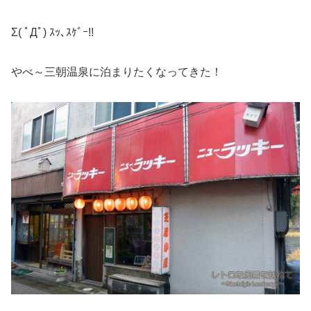
Σ( ﾟДﾟ) ｽｯ､ｽｹﾞｰ!!
やべ～三朝温泉に泊まりたくなってきた！