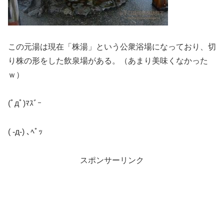
この元湯は現在「株湯」という公衆浴場になっており、切
り株の形をした飲泉場がある。（あまり美味くなかった
ｗ）
(ﾟдﾟ)ﾏｽﾞｰ
( -д-) ､ﾍﾟｯ
スポンサーリンク