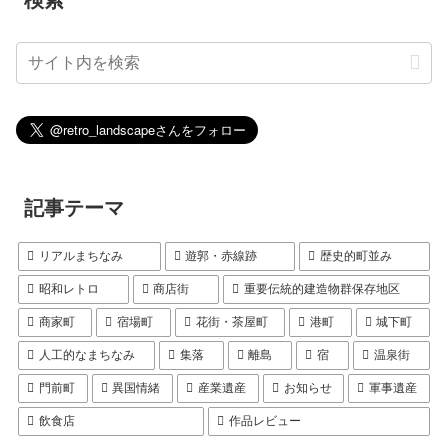
記事テーマ
リアルまちなみ
遊郭・赤線跡
歴史的町並み
昭和レトロ
商店街
重要伝統的建造物群保存地区
商家町
宿場町
花街・茶屋町
港町
城下町
人工的なまちなみ
集落
離島
宿
温泉街
門前町
異国情緒
産業遺産
お知らせ
軍事遺産
飲食店
作品レビュー