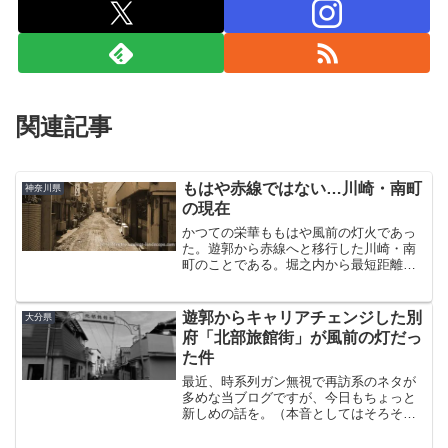
関連記事
もはや赤線ではない…川崎・南町
神奈川県
の現在
かつての栄華ももはや風前の灯火であっ
た。遊郭から赤線へと移行した川崎・南
町のことである。堀之内から最短距離で
南町を目指す。この辺りは庭みたいなも
のだから道は熟知している。駅前から延
びる新川通り（さいか屋の前の道）をま
遊郭からキャリアチェンジした別
大分県
っすぐ進み、このオリジン...
府「北部旅館街」が風前の灯だっ
た件
最近、時系列ガン無視で再訪系のネタが
多めな当ブログですが、今日もちょっと
新しめの話を。（本音としてはそろそろ
戻したい…）昨年11月、久しぶりに別府
を訪れた。金曜：夜行バス土曜：別府散