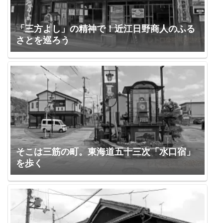
「三方よし」の精神で！近江日野商人のふる
さとを巡ろう
そこは三筋の町。東海道五十三次「水口宿」
を歩く