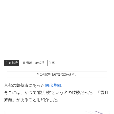
京都府
遊郭・赤線跡
宿
この記事は
約2分
で読めます。
京都の舞鶴市にあった
朝代遊郭
。
そこには、かつて“霞月楼”という名の妓楼だった、「霞月
旅館」があることを紹介した。