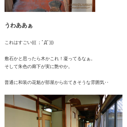
うわああぁ
これはすごい((( ；ﾟДﾟ)))
敷石かと思ったら木かこれ！凝ってるなぁ。
そして朱色の廊下が実に艶やか。
普通に和装の花魁が部屋から出てきそうな雰囲気‥