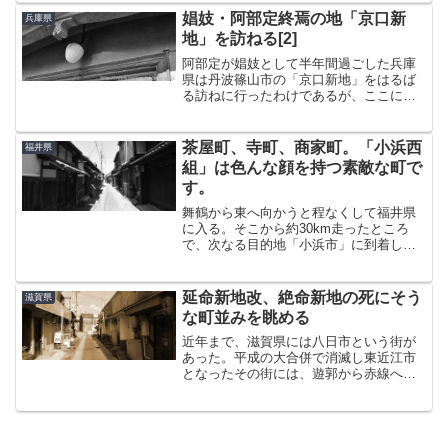
策、別府泊日曜：レンタカーで宮崎方面
娼妓・阿部定終焉の地「京口新
兵庫県
へ、フェリー月曜：朝イ...
地」を訪ねる[2]
阿部定が娼妓として半年間過ごした兵庫
県は丹波篠山市の「京口新地」をはるば
る訪ねに行ったわけであるが、ここには
大正楼以外にももう一軒遺構が遺されて
いる。モダンな妓楼大正楼前から南側を
望む。前回書いたコーナン（当時は家電
茶屋町、寺町、商家町。「小浜西
福井県
量販店のジョーシン）が見...
組」は色んな顔を持つ素敵な町で
す。
舞鶴から東へ向かうと程なくして福井県
に入る。そこから約30km走ったところ
で、次なる目的地「小浜市」に到着し
た。小浜の歴史来たことももちろん初め
てだけど、そもそも前知識がまったくな
いのでちょっと小浜について勉強するこ
延命新地改、絶命新地の死にそう
滋賀県
とにした。小浜は若狭国の...
な町並みを眺める
近年まで、滋賀県には八日市という街が
あった。平成の大合併で消滅し東近江市
となったその街には、遊郭から赤線へと
移行した、かつて湖東最大とまで言われ
た遊里『延命新地』が存在した。どんな
ところか気になったので、ひと目見るた
めにはるばるその街までや...