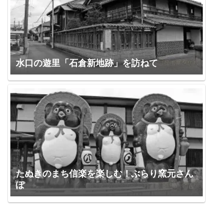
水口の遊里「石倉新地跡」を訪ねて
たぬきのまち信楽を楽しむ！ぶらり窯元さん
ぽ