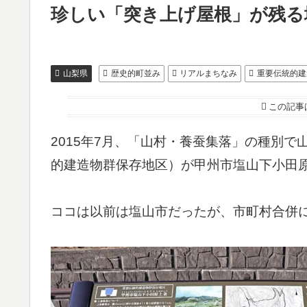
珍しい「突き上げ屋根」が残る
山梨県
歴史的町並み
リアルまちなみ
重要伝統的建
この記事
2015年7月、「山村・養蚕集落」の種別
的建造物群保存地区）が甲州市塩山下小田
ココは以前は塩山市だったが、市町村合併に