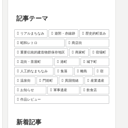
記事テーマ
リアルまちなみ
遊郭・赤線跡
歴史的町並み
昭和レトロ
商店街
重要伝統的建造物群保存地区
商家町
宿場町
花街・茶屋町
港町
城下町
人工的なまちなみ
集落
離島
宿
温泉街
門前町
異国情緒
産業遺産
お知らせ
軍事遺産
飲食店
作品レビュー
新着記事