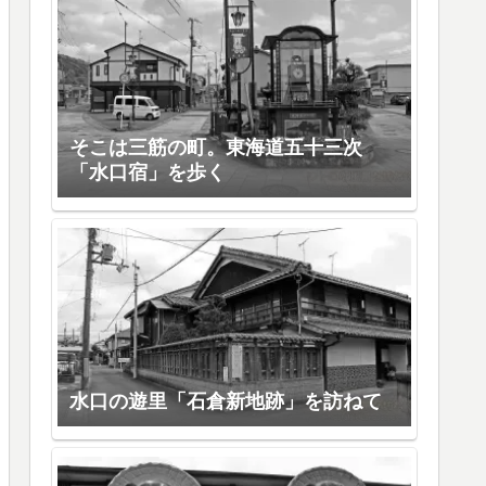
そこは三筋の町。東海道五十三次
「水口宿」を歩く
水口の遊里「石倉新地跡」を訪ねて