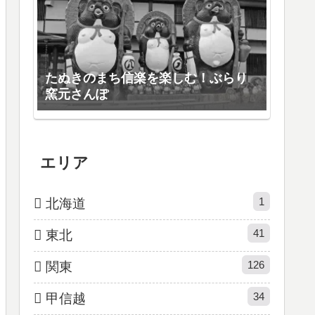
たぬきのまち信楽を楽しむ！ぶらり
窯元さんぽ
エリア
1
北海道
41
東北
126
関東
34
甲信越