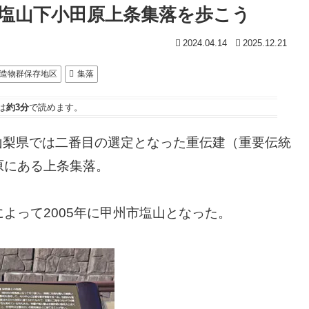
塩山下小田原上条集落を歩こう
2024.04.14
2025.12.21
造物群保存地区
集落
は
約3分
で読めます。
で山梨県では二番目の選定となった重伝建（重要伝統
原にある上条集落。
よって2005年に甲州市塩山となった。