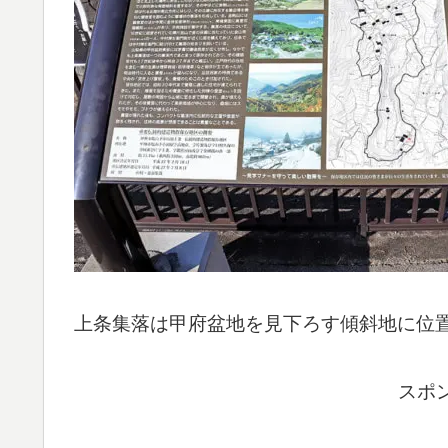
上条集落は甲府盆地を見下ろす傾斜地に位
スポ