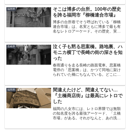
うとんだ災難に遭い、ブルーな気分のま
ま曳舟に到着。しかも、以前鳩の街に行
そこは博多の台所。100年の歴史
福岡県
ったときに使った二輪駐車...
を誇る福岡市『柳橋連合市場』
博多の台所巷でそう呼ばれている「柳橋
連合市場」は、名実ともに博多で最も有
名なレトロアーケード。その歴史、実に
100年を超えている。皆さまに喜ばれる柳
橋連合市場のキャッチコピーと異色な外
観が存在感を放ちまくる柳橋連合市場
泣く子も黙る思案橋。路地裏、ハ
長崎県
は、博多駅から徒歩15...
モニカ横丁で長崎の街の深さを知
った
春雨通りを走る長崎の路面電車。思案橋
電停の「思案橋」は、かつて同地に架け
られていた橋にちなんでいる。どこにそ
んな橋が・・？ハイカラなアーチがある
だけで、どこを探しても橋などない。実
は、橋があったのはかつてここを流れて
間違えたけど、間違えてない…
福岡県
いた銅座川。現在は暗渠化...
『土橋商店街』は最高にレトロで
した
福岡の八女市には、レトロ界隈では無類
の知名度を誇る最強アーケード、「土橋
市場」がある。それがなんと、あの洗練
された白壁の町並み、八女福島の目と鼻
の先だった。これはもう、万難を排して