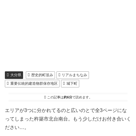
大分県
歴史的町並み
リアルまちなみ
重要伝統的建造物群保存地区
城下町
この記事は
約6分
で読めます。
エリアが3つに分かれてるのと広いのとで全3ページにな
ってしまった杵築市北台南台。もう少しだけお付き合いく
ださい…。