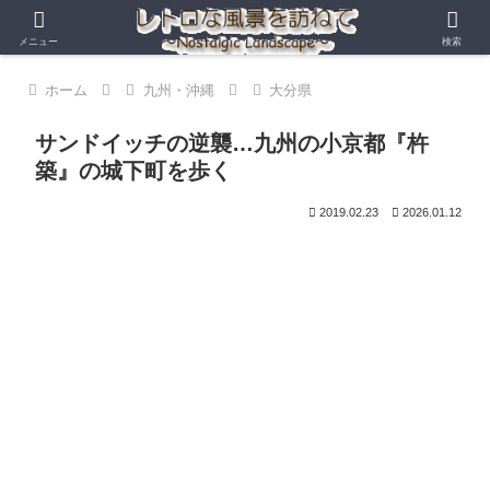
メニュー
検索
ホーム
九州・沖縄
大分県
サンドイッチの逆襲…九州の小京都『杵
築』の城下町を歩く
2019.02.23
2026.01.12