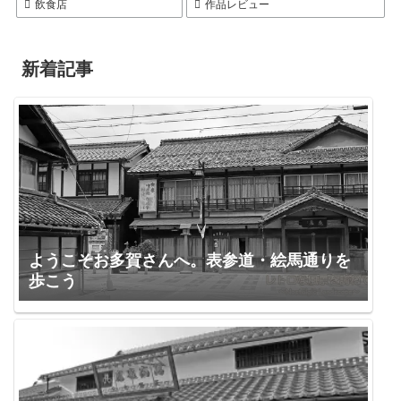
飲食店
作品レビュー
新着記事
ようこそお多賀さんへ。表参道・絵馬通りを
歩こう