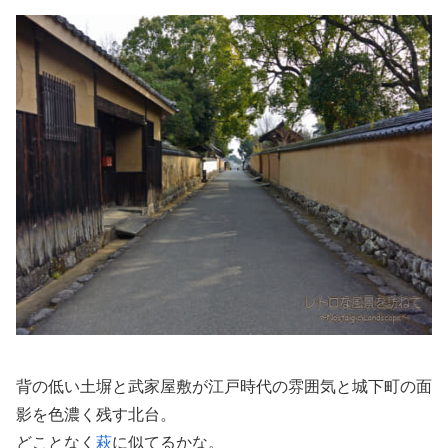
背の低い土塀と武家屋敷が江戸時代の雰囲気と城下町の面
影を色濃く残す北台。
どことなく
萩
に似てるかな。