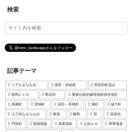
検索
記事テーマ
リアルまちなみ
遊郭・赤線跡
歴史的町並み
昭和レトロ
商店街
重要伝統的建造物群保存地区
商家町
宿場町
花街・茶屋町
港町
城下町
人工的なまちなみ
集落
離島
宿
温泉街
門前町
異国情緒
産業遺産
お知らせ
軍事遺産