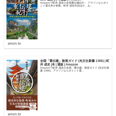
Amazonで町井 成史の全国重伝建紀行 。アマゾンならポイ
ント還元本が多数。町井 成史作品ほか、お...
amzn.to
全国「重伝建」散策ガイド (光文社新書 1366) | 町
井 成史 |本 | 通販 | Amazon
Amazonで町井 成史の全国「重伝建」散策ガイド (光文社新
書 1366)。アマゾンならポイント還...
amzn.to