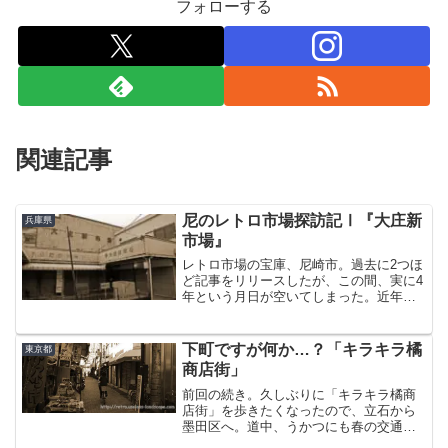
フォローする
関連記事
尼のレトロ市場探訪記Ⅰ『大庄新
兵庫県
市場』
レトロ市場の宝庫、尼崎市。過去に2つほ
ど記事をリリースしたが、この間、実に4
年という月日が空いてしまった。近年、
Ⅰで紹介した『太平市場』やまだ未訪問
だった『下坂部市場』が解体されてしま
った。こりゃぐずぐずしてる暇はない
下町ですが何か…？「キラキラ橘
東京都
な・・と、意を決して短...
商店街」
前回の続き。久しぶりに「キラキラ橘商
店街」を歩きたくなったので、立石から
墨田区へ。道中、うかつにも春の交通安
全週間の取り締まりで切符切られるとい