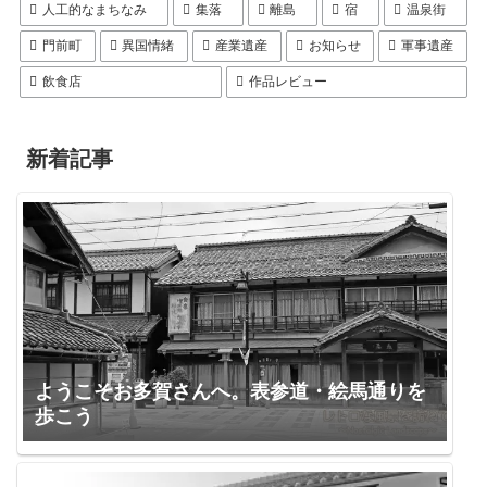
人工的なまちなみ
集落
離島
宿
温泉街
門前町
異国情緒
産業遺産
お知らせ
軍事遺産
飲食店
作品レビュー
新着記事
ようこそお多賀さんへ。表参道・絵馬通りを
歩こう