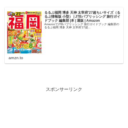
るるぶ福岡 博多 天神 太宰府'27超ちいサイズ（る
るぶ情報版 小型） | JTBパブリッシング 旅行ガイ
ドブック 編集部 |本 | 通販 | Amazon
AmazonでJTBパブリッシング 旅行ガイドブック 編集部の
るるぶ福岡 博多 天神 太宰府'27超...
amzn.to
スポンサーリンク