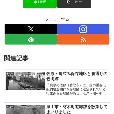
LINE
コピー
フォローする
関連記事
佐原・町並み保存地区と裏通りの
千葉県
色街跡
千葉県の佐原（香取市）に、国の重要伝
統的建造物群保存地区に選定されている
町並み保存地区がある。江戸～昭和初期
の商家が今なお残り、「小江戸」と呼ば
れる歴史的景観。ずっと前から行きたか
ったその場所に、ようやく足を運ぶこと
津山市・材木町遊郭跡を散策して
岡山県
ができたのは昨年の11月...
まいりました