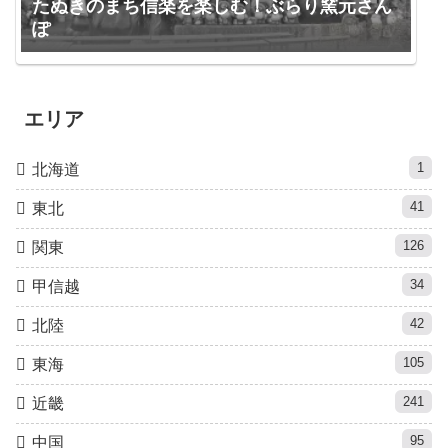
たぬきのまち信楽を楽しむ！ぶらり窯元さん
ぽ
エリア
1
北海道
41
東北
126
関東
34
甲信越
42
北陸
105
東海
241
近畿
95
中国