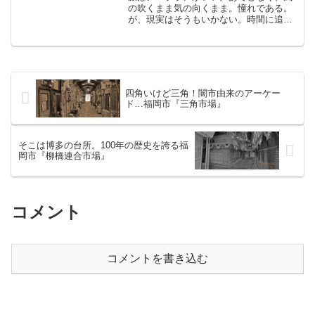
の吹くまま気の向くまま。憧れである。
が、現実はそうもいかない。時間に追わ
れる現代人は忙しい。そう、すべては計
画通り。鳥羽から参宮線に乗り、3駅先の
「二見浦」で降りた。地名は「ふたみが
うら」だが駅名は「ふた...
四角いけど三角！闇市由来のアーケー
ド…福岡市『三角市場』
そこは博多の台所。100年の歴史を誇る福
岡市『柳橋連合市場』
コメント
コメントを書き込む