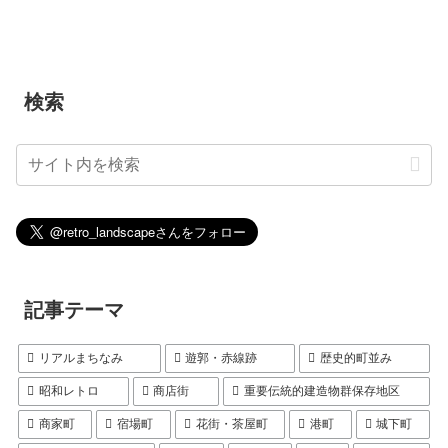
検索
記事テーマ
リアルまちなみ
遊郭・赤線跡
歴史的町並み
昭和レトロ
商店街
重要伝統的建造物群保存地区
商家町
宿場町
花街・茶屋町
港町
城下町