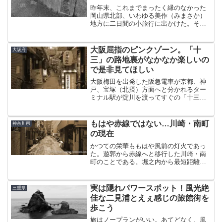
昨年末、これまでまったく縁のなかった
岡山県北部、いわゆる美作（みまさか）
地方に二日間の小旅行に出かけた。その
日は津山で泊まることになったので、つ
いでとあって今の材木町あたりにあった
という遊郭跡を見てきた。津山は城下町
大阪屈指のピンクゾーン。「十
大阪府
として栄えたまちで、当時...
三」の路地裏がなかなか楽しいの
で是非見てほしい
大阪梅田を出発した阪急電車が京都、神
戸、宝塚（北摂）方面へと分かれるター
ミナル駅が淀川を渡ってすぐの「十三」
である。関西人にはおなじみであるが、
おそらく他地域の人は読めないだろう。
非ネイティブの筆者も昔は「じゅうぞ
もはや赤線ではない…川崎・南町
神奈川県
う」だと思っていた。「じゅ...
の現在
かつての栄華ももはや風前の灯火であっ
た。遊郭から赤線へと移行した川崎・南
町のことである。堀之内から最短距離で
南町を目指す。この辺りは庭みたいなも
のだから道は熟知している。駅前から延
びる新川通り（さいか屋の前の道）をま
実は隠れパワースポット！風光絶
三重県
っすぐ進み、このオリジン...
佳な二見浦とえぇ感じの旅館街を
歩こう
旅はノープランがいい。あてどなく、風