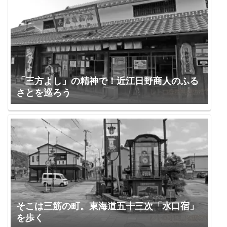
「三方よし」の精神で！近江日野商人のふる
さとを巡ろう
そこは三筋の町。東海道五十三次「水口宿」
を歩く