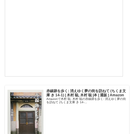
赤線跡を歩く: 消えゆく夢の街を訪ねて (ちくま文
庫 き 14-1) | 木村 聡, 木村 聡 |本 | 通販 | Amazon
Amazonで木村 聡, 木村 聡の赤線跡を歩く: 消えゆく夢の街
を訪ねて (ちくま文庫 き 14-...