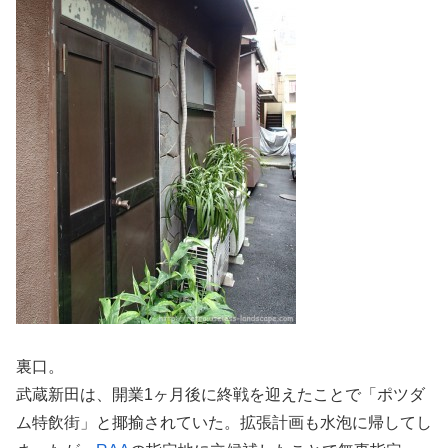
裏口。
武蔵新田は、開業1ヶ月後に終戦を迎えたことで「ポツダ
ム特飲街」と揶揄されていた。拡張計画も水泡に帰してし