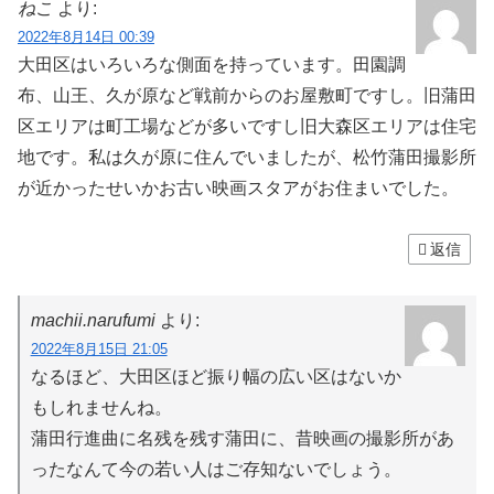
ねこ
より:
2022年8月14日 00:39
大田区はいろいろな側面を持っています。田園調
布、山王、久が原など戦前からのお屋敷町ですし。旧蒲田
区エリアは町工場などが多いですし旧大森区エリアは住宅
地です。私は久が原に住んでいましたが、松竹蒲田撮影所
が近かったせいかお古い映画スタアがお住まいでした。
返信
machii.narufumi
より:
2022年8月15日 21:05
なるほど、大田区ほど振り幅の広い区はないか
もしれませんね。
蒲田行進曲に名残を残す蒲田に、昔映画の撮影所があ
ったなんて今の若い人はご存知ないでしょう。