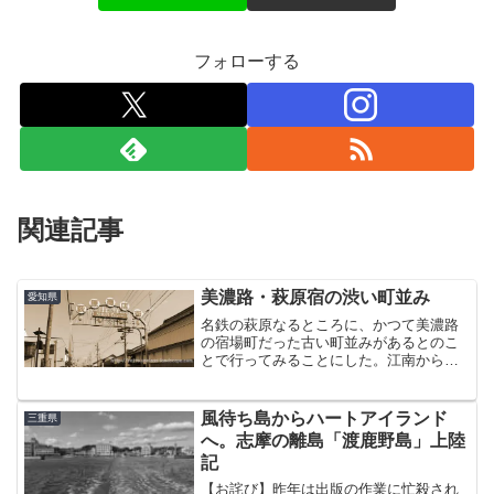
フォローする
関連記事
美濃路・萩原宿の渋い町並み
愛知県
名鉄の萩原なるところに、かつて美濃路
の宿場町だった古い町並みがあるとのこ
とで行ってみることにした。江南からバ
スで尾張一宮まで出て、さらに名鉄で4
駅。このエリアはまったくの未開ゾー
ン。そもそも名鉄自体数えるほどしか乗
風待ち島からハートアイランド
三重県
ったことがない。このあたり...
へ。志摩の離島「渡鹿野島」上陸
記
【お詫び】昨年は出版の作業に忙殺され