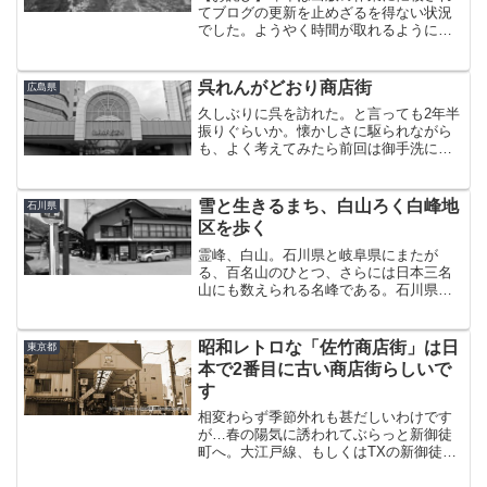
てブログの更新を止めざるを得ない状況
でした。ようやく時間が取れるようにな
ったので少しずつ再開していこうと思い
ます。 不安の入り混じった面持ちで電車
を降りた。出迎えた一人の男に促される
呉れんがどおり商店街
広島県
ままバスに乗り込む。 ...
久しぶりに呉を訪れた。と言っても2年半
振りぐらいか。懐かしさに駆られながら
も、よく考えてみたら前回は御手洗に行
く途中に通っただけで、そう言えば何も
見なかったな、と。そんな呉を、このと
きはちょっとだけ歩いた。まぁ、とは言
雪と生きるまち、白山ろく白峰地
石川県
え筆者が立ち寄るのは商...
区を歩く
霊峰、白山。石川県と岐阜県にまたが
る、百名山のひとつ、さらには日本三名
山にも数えられる名峰である。石川県で
は白山の麓の地域を「白山ろく」と呼ぶ
が、ここに白峰という重伝建になってい
る集落がある。旅の最終日。前日の雨が
昭和レトロな「佐竹商店街」は日
東京都
嘘のように朝から青空が広が...
本で2番目に古い商店街らしいで
す
相変わらず季節外れも甚だしいわけです
が…春の陽気に誘われてぶらっと新御徒
町へ。大江戸線、もしくはTXの新御徒町
駅のA2出口から地上に出る。すると目的
地はもう目の前。拍子抜けするぐらい駅