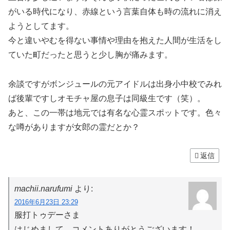
がいる時代になり、赤線という言葉自体も時の流れに消え
ようとしてます。
今と違いやむを得ない事情や理由を抱えた人間が生活をし
ていた町だったと思うと少し胸が痛みます。
余談ですがボンジュールの元アイドルは出身小中校でみれ
ば後輩ですしオモチャ屋の息子は同級生です（笑）。
あと、この一帯は地元では有名な心霊スポットです。色々
な噂がありますが女郎の霊だとか？
返信
machii.narufumi
より:
2016年6月23日 23:29
服打トゥデーさま
はじめまして。コメントありがとうございます！