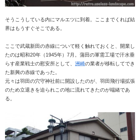
そうこうしている内にマルエツに到着。ここまでくれば結
界はもうすぐそこである。
ここで武蔵新田の赤線について軽く触れておくと、開業し
たのは昭和20年（1945年）7月。蒲田の軍需工場で汗水垂
らす産業戦士の慰安所として、
洲崎
の業者が移転してでき
た新興の赤線であった。
元々は羽田の穴守神社前に開設したのが、羽田飛行場拡張
のため立退きを迫られこの地に流れてきたのが端緒であ
る。