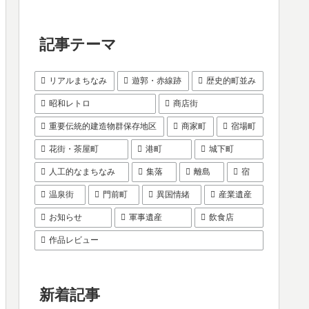
記事テーマ
リアルまちなみ
遊郭・赤線跡
歴史的町並み
昭和レトロ
商店街
重要伝統的建造物群保存地区
商家町
宿場町
花街・茶屋町
港町
城下町
人工的なまちなみ
集落
離島
宿
温泉街
門前町
異国情緒
産業遺産
お知らせ
軍事遺産
飲食店
作品レビュー
新着記事