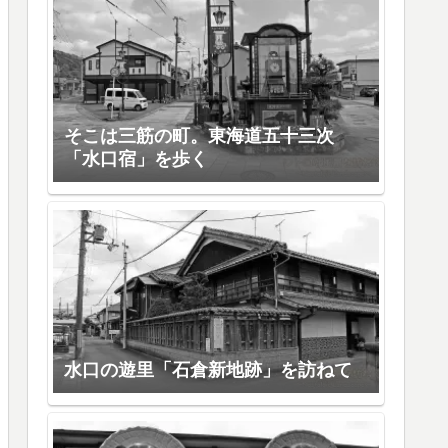
そこは三筋の町。東海道五十三次
「水口宿」を歩く
水口の遊里「石倉新地跡」を訪ねて