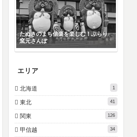
たぬきのまち信楽を楽しむ！ぶらり
窯元さんぽ
エリア
1
北海道
41
東北
126
関東
34
甲信越