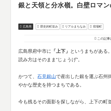
銀と天領と分水嶺。白壁ロマン
広島県
歴史的町並み
リアルまちなみ
宿場町
この記事
広島県府中市に
「上下」
というまちがある
読み方はそのまま“じょうげ”。
かつて、
石見銀山
で産出した銀を運ぶ石州
やかな歴史を持つまちである。
今も残るその面影を探しながら、上下の町