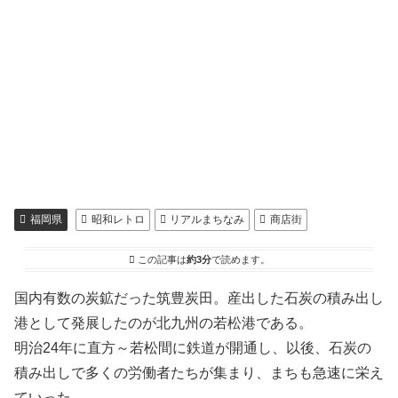
福岡県
昭和レトロ
リアルまちなみ
商店街
この記事は
約3分
で読めます。
国内有数の炭鉱だった筑豊炭田。産出した石炭の積み出し
港として発展したのが北九州の若松港である。
明治24年に直方～若松間に鉄道が開通し、以後、石炭の
積み出しで多くの労働者たちが集まり、まちも急速に栄え
ていった。