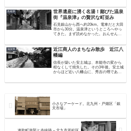
家がそこかしこに残っている。今日はこ
の平野を歩いてみたい。そんなわけでや
って来ました平野駅。天王寺からJR大和
世界遺産に湧く名湯！鄙びた温泉
島根県
路線で2駅。5分という...
街『温泉津』の贅沢な町並み
石見銀山から西へ約20km。電車だと大田
市から30分。温泉津というところへやっ
てきた。まず読めなかった。おんせん
つ・・と書いて「ゆのつ」と読む。そし
て、字面からわかるようにこのまちは温
泉街である。温泉津温泉上から読んでも
近江商人のまちなみ散歩 近江八
滋賀県
温泉津温泉・・下から...
幡編
信長が築いた安土城は、本能寺の変から
程なくして焼失した。その3年後。安土城
からほど近い八幡山に、秀吉の甥である
秀次が八幡山城を築いた。ここから城下
町としての歴史が始まったのが、現在の
近江八幡市である。秀次は商工業を奨励
すべく、楽市楽座等の政...
小さなアーケード。北九州・戸畑区「銀
天市場」
連歌町遊郭と赤線跡 – 北九市若松区