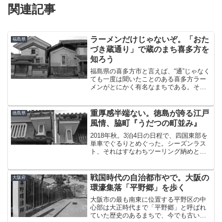
関連記事
ラーメンだけじゃないぞ。「おた
福島県
づき蔵通り」で蔵のまち喜多方を
知ろう
福島県の喜多方市と言えば、“通”じゃなく
ても一度は聞いたことのある喜多方ラー
メンがとにかく有名なまちである。そし
て、個人的な見解で恐縮だがラーメンの
次に有名なのが蔵だろうと思う。「蔵の
まち喜多方」と言われるほど、蔵の多い
重厚感半端ない。徳島が誇る江戸
徳島県
まちなのだ。中でも、...
風情、脇町『うだつの町並み』
2018年秋。3泊4日の日程で、四国東部を
単車でぐるりとめぐった。シーズンラス
ト、それはすなわちツーリング納めとな
る予定の旅だった。関西から四国入りす
るには、やはりジャンボフェリーを使う
のが圧倒的に楽だ。神戸港を8時に出港し
戦国時代の自治都市やで。大阪の
大阪府
た船は、小豆島を...
環濠集落「平野郷」を歩く
大阪市の最も南東に位置する平野区の中
心部は大正時代まで「平野郷」と呼ばれ
ていた歴史のあるまちで、今でも古い町