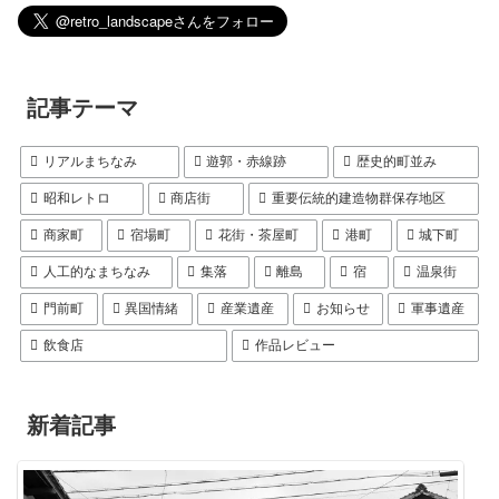
記事テーマ
リアルまちなみ
遊郭・赤線跡
歴史的町並み
昭和レトロ
商店街
重要伝統的建造物群保存地区
商家町
宿場町
花街・茶屋町
港町
城下町
人工的なまちなみ
集落
離島
宿
温泉街
門前町
異国情緒
産業遺産
お知らせ
軍事遺産
飲食店
作品レビュー
新着記事