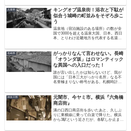
する者には、同じ地方ばかり連続で巡る
人はあまりいない。行きたい場所を順繰
キングオブ温泉街！浴衣と下駄が
兵庫県
りに訪れ、そのリストをひ...
似合う城崎の町並みをそぞろ歩こ
う
温泉地（宿泊施設のある場所）の数が全
国で3000を超える温泉大国、日本。西日
本、とりわけ近畿地方を代表する名湯の
ひとつに兵庫県の城崎（きのさき）温泉
がある。行ったことがあればもちろん、
TVで見たことのある方も多いだろう。川
がっかりなんて言わせない。長崎
長崎県
と柳と石橋。城崎と...
「オランダ坂」はロマンティック
な異国への入口だった！
誰が言い出したかは知らないけど、我が
国には「日本三大がっかり名所」なる不
名誉極まりない称号がある。札幌時計
台、高知のはりまや橋、そして長崎のオ
ランダ坂だ。期待値と現実のギャップが
あまりに乖離していると言いたいのだろ
元闇市、今ヤミ市。横浜『六角橋
神奈川県
うが、そんなこと言われると...
商店街』
溝の口西口商店街を歩いたあと、久しぶ
りに東横線に乗って白楽で降りた。横浜
から3駅という近さだが、各駅しか止まら
ない白楽は神奈川大学の学生街だ。昔、
何かの資格を受けたときに試験会場が神