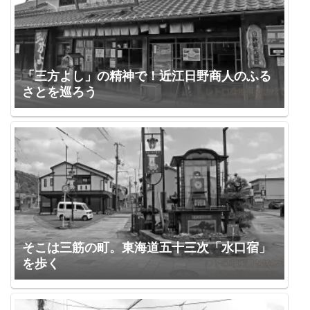
「三方よし」の精神で！近江日野商人のふる
さとを巡ろう
そこは三筋の町。東海道五十三次「水口宿」
を歩く