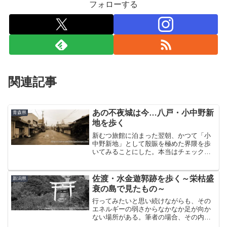
フォローする
関連記事
あの不夜城は今…八戸・小中野新
青森県
地を歩く
新むつ旅館に泊まった翌朝、かつて「小
中野新地」として殷賑を極めた界隈を歩
いてみることにした。本当はチェックイ
ン後に歩くつもりだったのを、雨がしと
しと降りしきるので億劫になってやめて
しまった。まぁ、結局翌朝も雨だったん
佐渡・水金遊郭跡を歩く～栄枯盛
新潟県
ですがね(-д-。)新地...
衰の島で見たもの～
行ってみたいと思い続けながらも、その
エネルギーの弱さからなかなか足が向か
ない場所がある。筆者の場合、その内の
ひとつが「佐渡島」であった。全国を旅