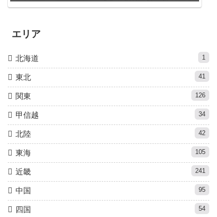
エリア
1
北海道
41
東北
126
関東
34
甲信越
42
北陸
105
東海
241
近畿
95
中国
54
四国