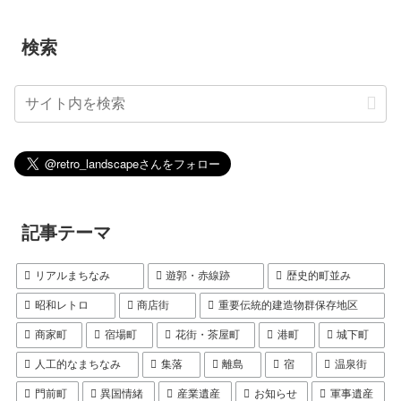
検索
記事テーマ
リアルまちなみ
遊郭・赤線跡
歴史的町並み
昭和レトロ
商店街
重要伝統的建造物群保存地区
商家町
宿場町
花街・茶屋町
港町
城下町
人工的なまちなみ
集落
離島
宿
温泉街
門前町
異国情緒
産業遺産
お知らせ
軍事遺産