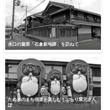
水口の遊里「石倉新地跡」を訪ねて
たぬきのまち信楽を楽しむ！ぶらり窯元さん
ぽ