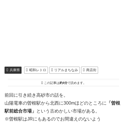
兵庫県
昭和レトロ
リアルまちなみ
商店街
この記事は
約4分
で読めます。
前回に引き続き高砂市の話を。
山陽電車の曽根駅から北西に300mほどのところに
「曽根
駅前総合市場」
という古めかしい市場がある。
※曽根駅はJRにもあるのでお間違えのないよう