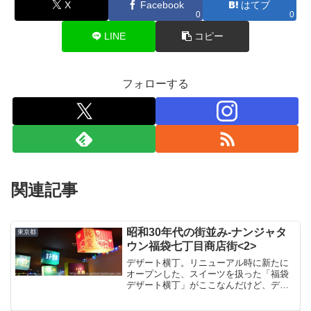
X
Facebook
はてブ
0
0
LINE
コピー
フォローする
関連記事
昭和30年代の街並み-ナンジャタ
東京都
ウン福袋七丁目商店街<2>
デザート横丁。リニューアル時に新たに
オープンした、スイーツを扱った「福袋
デザート横丁」がここなんだけど、デザ
ートの下にうっすらと「のんべえ」って
書いてある。大丈夫かここ（笑）どっか