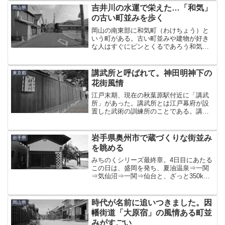
らどう見てものんべえ横丁。スイーツの
吉井川の水運で栄えた…「和気」
岡山県
スの字もない。BARしか...
の古い町並みを歩く
岡山の南東部に和気町（わけちょう）と
いう町がある。古い町並みや建物が好き
な人はすぐにピンとくるであろう和気に
は、水運で栄えた歴史と往時を偲ばせる
風景が僅かながら残っている。現在、ま
ちの中心部と言えば鉄道の駅周辺になる
講武所と呼ばれて。神田明神下の
東京都
が、かつての中心はそこか...
花街風情
江戸末期、現在の秋葉原駅付近に「講武
所」があった。講武所とは江戸幕府が設
置した武術の訓練所のことである。講武
所が廃止された後、付近に芝居小屋がで
きたことで芝居客目当ての茶屋が増え、
やがて花街へと発展した。先述した由縁
岩手県奥州市で蔵づくりな街並み
岩手県
から、講武所芸者と呼ばれ...
を眺める
みちのくシリーズ最終章。4日目にあたる
この日は、盛岡を発ち、夏油温泉⇒一関
⇒気仙沼⇒一関⇒仙台と、ざっと350km
くらい走らなければならなかったので、
ほぼ移動で終わってしまうのもアレだな
ぁ・・と唯一ねじ込んだまち歩きが、ち
時代が名前に追いつきました。因
岡山県
ょうど通り道だった...
幡街道「大原宿」の風情ある町並
みがすごい