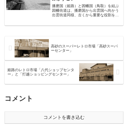
播磨国（姫路）と因幡国（鳥取）を結ぶ
因幡街道は、播磨国から出雲国へ向かう
出雲街道同様、古くから重要な役割を果
たしてきた街道である。以前「平福」の
話を書いたが、その先で国境を越え、次
の宿場で岡山に入る。それが今回紹介す
る、美作市にある「大原宿...
高砂のスーパーレトロ市場「高砂スーパ
ーセンター」
姫路のレトロ市場「八代ショップセンタ
ー」と「打越ショッピングセンター」
コメント
コメントを書き込む