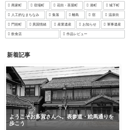
商家町
宿場町
花街・茶屋町
港町
城下町
人工的なまちなみ
集落
離島
宿
温泉街
門前町
異国情緒
産業遺産
お知らせ
軍事遺産
飲食店
作品レビュー
新着記事
ようこそお多賀さんへ。表参道・絵馬通りを
歩こう