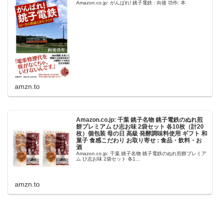
Amazon.co.jp: がんばれ! 銚子電鉄 : 向後 功作: 本
amzn.to
Amazon.co.jp: 千葉 銚子名物 銚子電鉄のぬれ煎
餅プレミアム ひ志お味 2袋セット 各10枚（計20
枚）個包装 母の日 高級 発酵調味料使用 ギフト 和
菓子 食感こだわり お取り寄せ : 食品・飲料・お
酒
Amazon.co.jp: 千葉 銚子名物 銚子電鉄のぬれ煎餅プレミア
ム ひ志お味 2袋セット 各1...
amzn.to