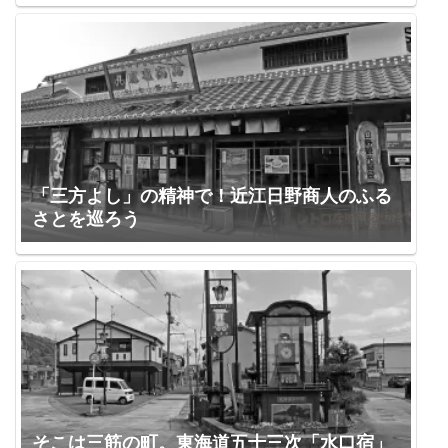
「三方よし」の精神で！近江日野商人のふる
さとを巡ろう
そこは三筋の町。東海道五十三次「水口宿」