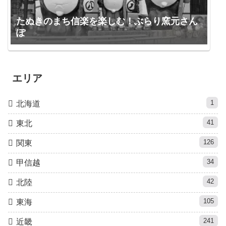
たぬきのまち信楽を楽しむ！ぶらり窯元さん
ぽ
エリア
1
北海道
41
東北
126
関東
34
甲信越
42
北陸
105
東海
241
近畿