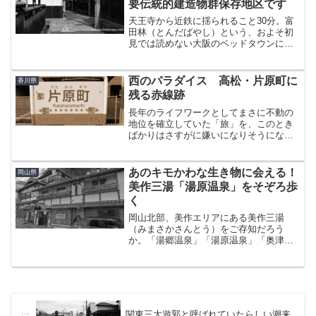
要伝統的建造物群保存地区です
天王寺から近鉄に揺られること30分。富
田林（とんだばやし）という、およそ初
見では読めない大阪のベッドタウンに江
戸時代からの町並みが残っている。大阪
唯一の重伝建（重要伝統的建造物群保存
地区）に選定されているそのエリアは、
西のパラダイス 高松・片原町に
香川県
巷では「寺内町（じない...
残る赤線跡
長年のライフワークとしてまさに不動の
地位を確立していた「旅」を、このとき
ばかりはさすがに嫌いになりそうになっ
ていた。実は前回まで綴ってきた沖縄遠
征の前に、同じく三泊四日の日程で韓国
へ出かけていた。韓国から戻り、中二日
あのキモかわな生き物に会える！
岡山県
で沖縄へ。沖縄から戻り、...
美作三湯「湯原温泉」をそぞろ歩
く
岡山北部、美作エリアにある美作三湯
（みまさかさんとう）をご存知だろう
か。「湯郷温泉」「湯原温泉」「奥津温
泉」から成る中国地方を代表する温泉地
である。湯郷温泉はこのブログでも一度
行ったことがあるが、このときの旅では
未訪問だった湯原と奥津に足を...
関東三大遊郭と呼ばれていたらしい潮来