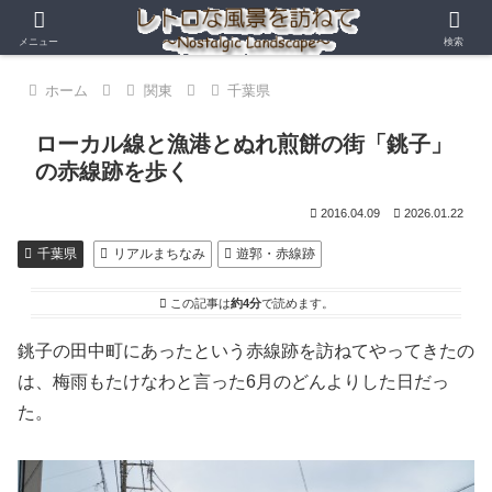
メニュー
検索
ホーム
関東
千葉県
ローカル線と漁港とぬれ煎餅の街「銚子」
の赤線跡を歩く
2016.04.09
2026.01.22
千葉県
リアルまちなみ
遊郭・赤線跡
この記事は
約4分
で読めます。
銚子の田中町にあったという赤線跡を訪ねてやってきたの
は、梅雨もたけなわと言った6月のどんよりした日だっ
た。