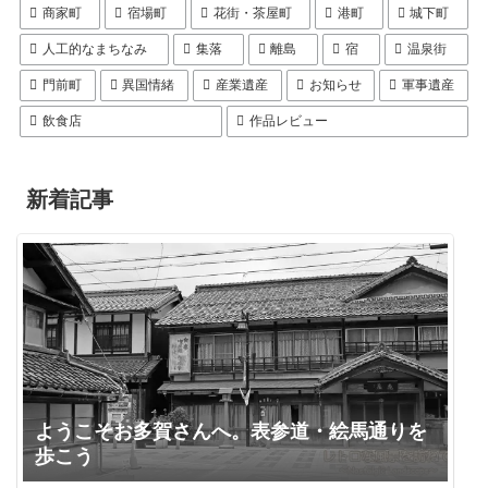
商家町
宿場町
花街・茶屋町
港町
城下町
人工的なまちなみ
集落
離島
宿
温泉街
門前町
異国情緒
産業遺産
お知らせ
軍事遺産
飲食店
作品レビュー
新着記事
ようこそお多賀さんへ。表参道・絵馬通りを
歩こう