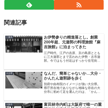
関連記事
お伊勢参りの精進落とし。創業
三重県
200年超、元遊郭の料理旅館『麻
吉旅館』に泊まってきた
江戸時代、江戸の吉原、京の島原ととも
に三大遊郭とまで言われた伊勢・古市遊
郭。今ではもう付近はすっかり住宅街に
なってしまい、昔日の面影は影も形もな
い。しかし、ただ一軒だけ当時の賑わい
を今に伝える建物がある。それが『麻吉
なんだ、簡単じゃないか…大分・
大分県
旅館』である。今回の三重...
かんたん遊郭跡を歩く
別府や由布院のイメージが強い大分県。
県庁所在地でありながら地味な存在の大
分市に初めて足を運んだのは、「かんた
ん」なる遊郭跡を見に行くのが目的であ
った。土地鑑がまったくない大分市で、
無事に目的地にたどり着けるのか不安に
富田林寺内町は大阪府で唯一の重
大阪府
なりながら車を走らせてい...