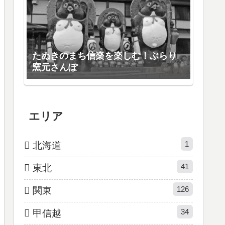
たぬきのまち信楽を楽しむ！ぶらり
窯元さんぽ
エリア
1
北海道
41
東北
126
関東
34
甲信越