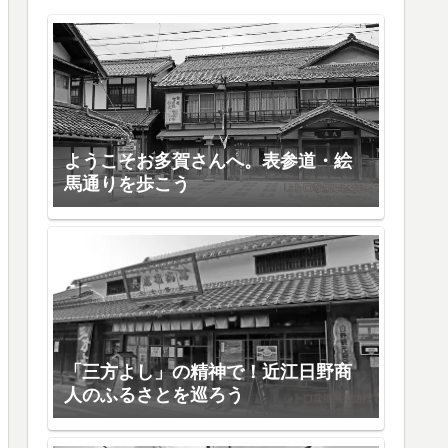
ようこそお多賀さんへ。表参道・絵
馬通りを歩こう
「三方よし」の精神で！近江日野商
人のふるさとを巡ろう