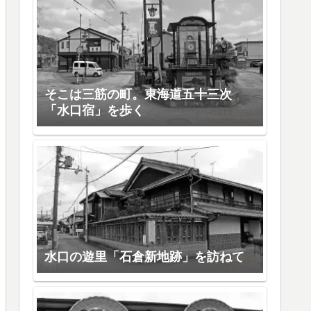
そこは三筋の町。東海道五十三次
「水口宿」を歩く
水口の遊里「石倉新地跡」を訪ねて