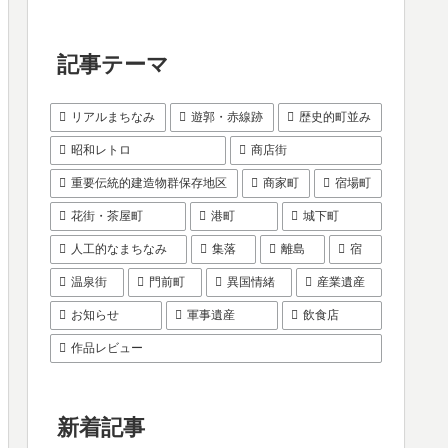
記事テーマ
リアルまちなみ
遊郭・赤線跡
歴史的町並み
昭和レトロ
商店街
重要伝統的建造物群保存地区
商家町
宿場町
花街・茶屋町
港町
城下町
人工的なまちなみ
集落
離島
宿
温泉街
門前町
異国情緒
産業遺産
お知らせ
軍事遺産
飲食店
作品レビュー
新着記事