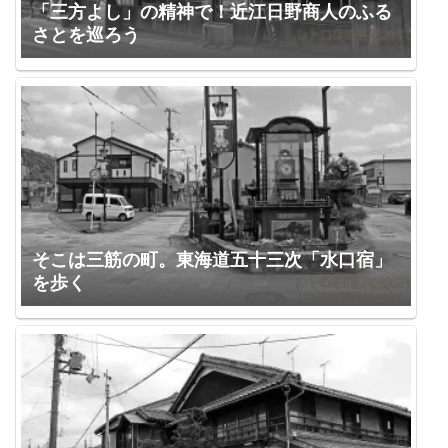
「三方よし」の精神で！近江日野商人のふる
さとを巡ろう
そこは三筋の町。東海道五十三次「水口宿」
を歩く