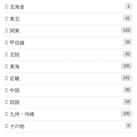
1
北海道
41
東北
126
関東
34
甲信越
42
北陸
105
東海
241
近畿
95
中国
54
四国
105
九州・沖縄
6
その他