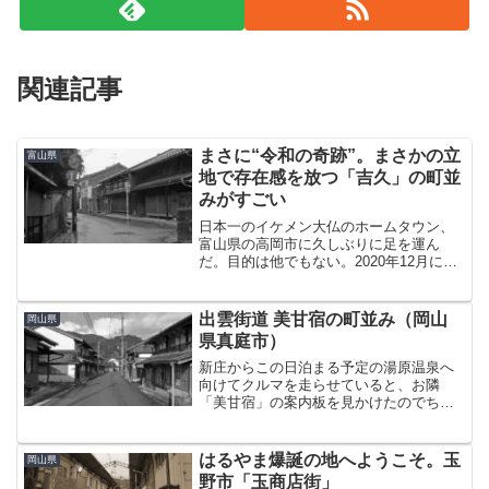
関連記事
まさに“令和の奇跡”。まさかの立
富山県
地で存在感を放つ「吉久」の町並
みがすごい
日本一のイケメン大仏のホームタウン、
富山県の高岡市に久しぶりに足を運ん
だ。目的は他でもない。2020年12月に晴
れて重伝建の仲間入りを果たした「吉久
（よしひさ）」の町並みを見るためであ
る。前回、市街地の「山町筋」と「金屋
出雲街道 美甘宿の町並み（岡山
岡山県
町」を歩いたのは20...
県真庭市）
新庄からこの日泊まる予定の湯原温泉へ
向けてクルマを走らせていると、お隣
「美甘宿」の案内板を見かけたのでちょ
っと寄って行くことにした。地図で見る
と、国道をそのまま真っすぐ行くと旧出
雲街道。旧街道をよけるような格好で国
はるやま爆誕の地へようこそ。玉
岡山県
道が敷設されたところから見...
野市「玉商店街」