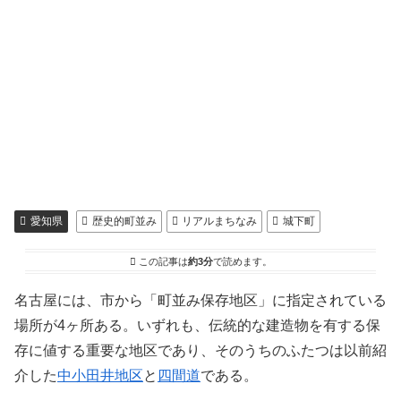
愛知県
歴史的町並み
リアルまちなみ
城下町
この記事は
約3分
で読めます。
名古屋には、市から「町並み保存地区」に指定されている
場所が4ヶ所ある。いずれも、伝統的な建造物を有する保
存に値する重要な地区であり、そのうちのふたつは以前紹
介した
中小田井地区
と
四間道
である。