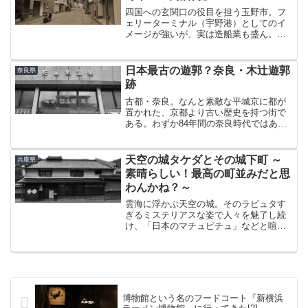
四国への玄関口の役目を担う玉野市。フ
ェリーターミナル（宇野港）としてのイ
メージが強いが、実は造船業も盛ん。そ
の中心とも言える玉地区は、かつては宇
野駅から市電も乗り入れ企業城下町とし
て発展してきた。市電の玉駅跡から始ま
日本最古の遊郭？奈良・木辻遊郭
奈良県
る「玉商店街」は、レトロ...
跡
古都・奈良。なんと素敵な平城京に都が
置かれた、京都より古い歴史を持つ街で
ある。わずか84年間の奈良時代ではある
が、律令国家の礎が築かれた歴史的に極
めて重要な時代であった。そんな奈良
に、日本最古とも言われる「木辻遊郭」
天空の城タケダとその城下町 ～
兵庫県
なる色街があったとのこと...
素晴らしい！最高の町並みだと思
わんかね？～
雲海に浮かぶ天空の城。そのラピュタす
ぎるミステリアスな姿で人々を魅了し続
け、「日本のマチュピチュ」などと喧伝
されたことも手伝って大量に押し寄せた
観光客のマナーの悪さが表面化。社会問
題となったことが記憶に新しい、兵庫県
朝来市の竹田城跡。常にラ...
博物館という名のフードコート『新横浜