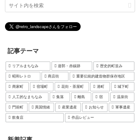
記事テーマ
リアルまちなみ
遊郭・赤線跡
歴史的町並み
昭和レトロ
商店街
重要伝統的建造物群保存地区
商家町
宿場町
花街・茶屋町
港町
城下町
人工的なまちなみ
集落
離島
宿
温泉街
門前町
異国情緒
産業遺産
お知らせ
軍事遺産
飲食店
作品レビュー
新着記事