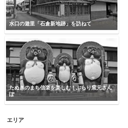
水口の遊里「石倉新地跡」を訪ねて
たぬきのまち信楽を楽しむ！ぶらり窯元さん
ぽ
エリア