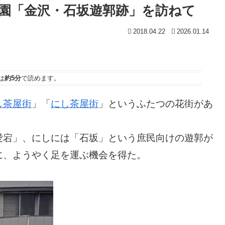
園「金沢・石坂遊郭跡」を訪ねて
2018.04.22
2026.01.14
は
約5分
で読めます。
し茶屋街
」「
にし茶屋街
」というふたつの花街があ
愛宕」、にしには「石坂」という庶民向けの遊郭が
に、ようやく足を運ぶ機会を得た。