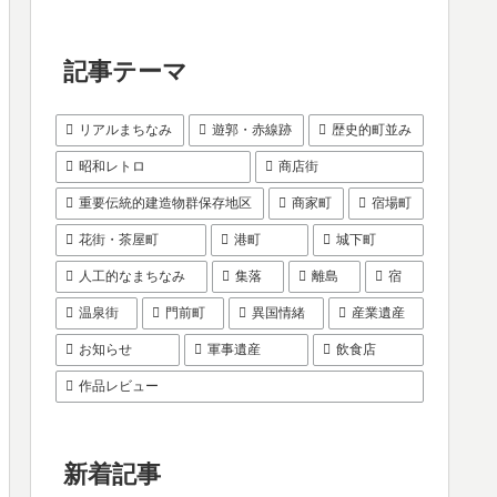
記事テーマ
リアルまちなみ
遊郭・赤線跡
歴史的町並み
昭和レトロ
商店街
重要伝統的建造物群保存地区
商家町
宿場町
花街・茶屋町
港町
城下町
人工的なまちなみ
集落
離島
宿
温泉街
門前町
異国情緒
産業遺産
お知らせ
軍事遺産
飲食店
作品レビュー
新着記事