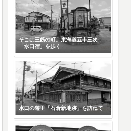
そこは三筋の町。東海道五十三次
「水口宿」を歩く
水口の遊里「石倉新地跡」を訪ねて