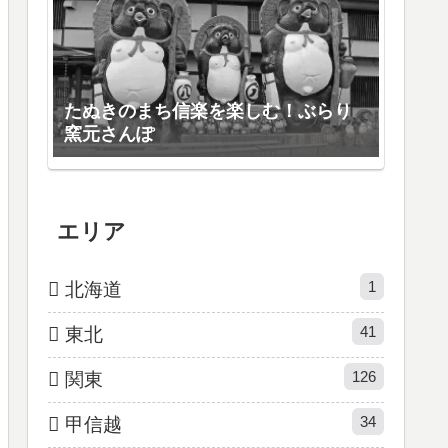
たぬきのまち信楽を楽しむ！ぶらり
窯元さんぽ
エリア
1
北海道
41
東北
126
関東
34
甲信越