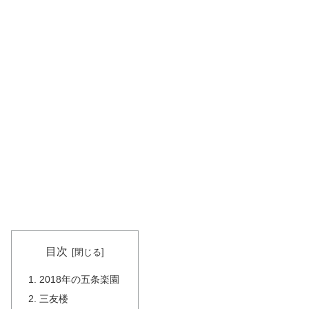
目次
2018年の五条楽園
三友楼