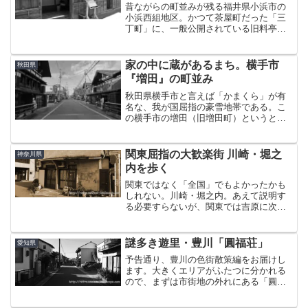
昔ながらの町並みが残る福井県小浜市の
小浜西組地区。かつて茶屋町だった「三
丁町」に、一般公開されている旧料亭
『蓬嶋楼（ほうとうろう）』がある。蓬
嶋楼の建物は明治元年に建てられ、明治
初期から昭和期にかけて料亭を営んでい
家の中に蔵があるまち。横手市
秋田県
た。明治10年頃は「谷民（...
『増田』の町並み
秋田県横手市と言えば「かまくら」が有
名な、我が国屈指の豪雪地帯である。こ
の横手市の増田（旧増田町）というとこ
ろに、この地ならではの個性的な町並み
がある。About 増田町増田は横手の中心
部から南へ10km以上離れており、お隣湯
関東屈指の大歓楽街 川崎・堀之
神奈川県
沢のほうが全然...
内を歩く
関東ではなく「全国」でもよかったかも
しれない。川崎・堀之内。あえて説明す
る必要すらないが、関東では吉原に次ぐ
店舗数を誇る、お風呂屋さんの街であ
る。この堀之内が、戦後は赤線だったこ
とまでは知っている方も多いと思う。と
謎多き遊里・豊川「圓福荘」
愛知県
なれば、「じゃあ、当時の建...
予告通り、豊川の色街散策編をお届けし
ます。大きくエリアがふたつに分かれる
ので、まずは市街地の外れにある「圓福
荘」から。実はなつかし青春商店街を歩
いてたときに、途中フェードアウトして