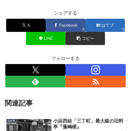
シェアする
X
Facebook
はてブ
0
0
LINE
コピー
フォローする
関連記事
小浜西組「三丁町」最大級の旧料
福井県
亭『蓬嶋楼』