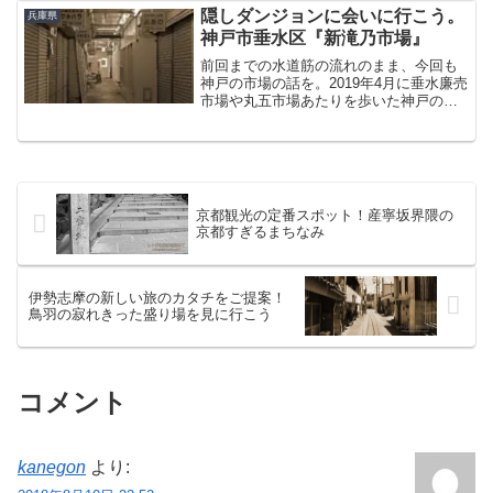
先にこっちを見に来たというオチ。分か
隠しダンジョンに会いに行こう。
兵庫県
りづらいところにあるので...
神戸市垂水区『新滝乃市場』
前回までの水道筋の流れのまま、今回も
神戸の市場の話を。2019年4月に垂水廉売
市場や丸五市場あたりを歩いた神戸の市
場巡り。実はあの日、見に行ったらすで
に解体されていて天を仰いだ場所があっ
た。それが山陽電車の「滝の茶屋駅」が
最寄りの『滝乃市場...
京都観光の定番スポット！産寧坂界隈の
京都すぎるまちなみ
伊勢志摩の新しい旅のカタチをご提案！
鳥羽の寂れきった盛り場を見に行こう
コメント
kanegon
より: