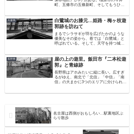
町、五條市の五條新町、そしてもうひと
つが宇陀市（うだし）の松山である。五
條に行った翌週。宇陀へ行くために今度
は単車で奈良を訪れた。自宅からだいた
白鷺城のお膝元…姫路・梅ヶ枝遊
兵庫県
い80km。阪神高速経由...
郭跡を訪ねて
まるでシラサギが羽を広げたかのような
優美なその姿から、巷では「白鷺城」と
呼ばれている。そして、天守を持つ城で
は国内唯一の世界文化遺産である姫路
城。その姫路にあったという遊郭跡を見
に来たのは、灼けるような陽射しが照り
崖の上の遊里。飯田市『二本松遊
長野県
つける或る真夏の日だった。...
郭』と青線跡
長野県はアホみたいに縦に長い。広すぎ
るがゆえ、南北で「北信」「中信」「南
信」の大まかに3つのエリアに分けられ
る。（中信の東にある「東信」を含め、
全体では4地域）中心は北信が長野市、中
信が松本市。ここまではいいと思う。そ
して、やや知名度は落ち...
名古屋は西側がおもしろい…駅裏地区ぶ
らり散歩