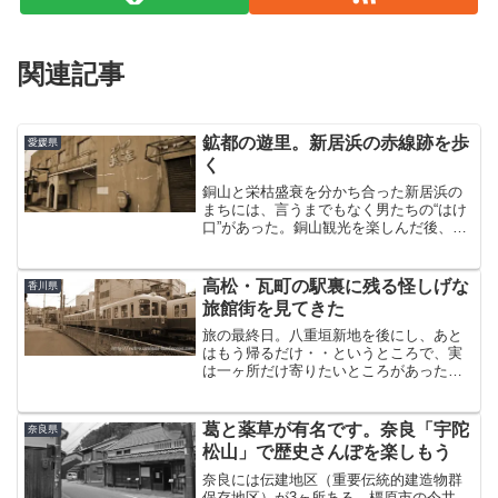
関連記事
鉱都の遊里。新居浜の赤線跡を歩
愛媛県
く
銅山と栄枯盛衰を分かち合った新居浜の
まちには、言うまでもなく男たちの“はけ
口”があった。銅山観光を楽しんだ後、色
街があったと思われる場所を探し求めて
新居浜の市街地をぶらぶらと歩いた。か
つて、船着き場の近くに物資の検閲や中
高松・瓦町の駅裏に残る怪しげな
香川県
継を担った「口屋」が...
旅館街を見てきた
旅の最終日。八重垣新地を後にし、あと
はもう帰るだけ・・というところで、実
は一ヶ所だけ寄りたいところがあった。
そんなわけで、やってきたのは琴電のタ
ーミナル駅、「瓦町駅」。実は、旅の初
日にここからほど近いところに泊まって
葛と薬草が有名です。奈良「宇陀
奈良県
いたので、実際のところ6...
松山」で歴史さんぽを楽しもう
奈良には伝建地区（重要伝統的建造物群
保存地区）が3ヶ所ある。橿原市の今井