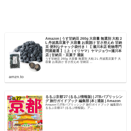
Amazon | うす甘納豆 260g 大容量 無選別 大粒２
L 丹波黒豆菓子 大容量 お茶請け 甘さ控えめ 甘納
豆 便利なチャック袋付き！【 瀬川本店 乾物専門
問屋厳選 】 | 上（イリヤマ）ヤマジョウ∞瀬川本
店 | 甘納豆・豆菓子 通販
うす甘納豆 260g 大容量 無選別 大粒２L 丹波黒豆菓子 大
容量 お茶請け 甘さ控えめ 甘納豆 ...
amzn.to
るるぶ京都'27 (るるぶ情報版) | JTBパブリッシン
グ 旅行ガイドブック 編集部 |本 | 通販 | Amazon
AmazonでJTBパブリッシング 旅行ガイドブック 編集部の
るるぶ京都'27 (るるぶ情報版)。ア...