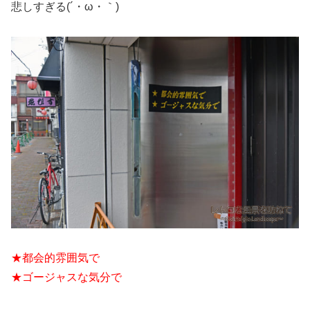
悲しすぎる(´・ω・｀)
★都会的雰囲気で
★ゴージャスな気分で