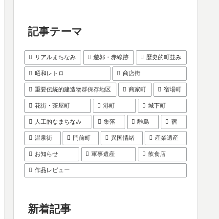
記事テーマ
リアルまちなみ
遊郭・赤線跡
歴史的町並み
昭和レトロ
商店街
重要伝統的建造物群保存地区
商家町
宿場町
花街・茶屋町
港町
城下町
人工的なまちなみ
集落
離島
宿
温泉街
門前町
異国情緒
産業遺産
お知らせ
軍事遺産
飲食店
作品レビュー
新着記事