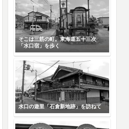
そこは三筋の町。東海道五十三次
「水口宿」を歩く
水口の遊里「石倉新地跡」を訪ねて