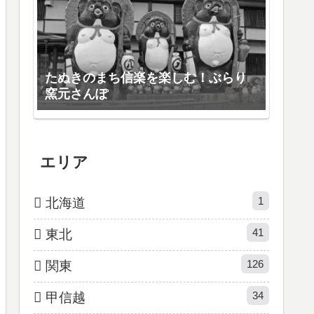
たぬきのまち信楽を楽しむ！ぶらり
窯元さんぽ
エリア
1
北海道
41
東北
126
関東
34
甲信越