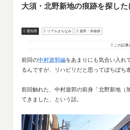
大須・北野新地の痕跡を探した
愛知県
リアルまちなみ
遊郭・赤線跡
この記事
前回の
中村遊郭編
をあまりにも気合い入れ
るんですが、リハビリだと思ってぼちぼち
前回触れた、中村遊郭の前身「北野新地（
てきました、という話。